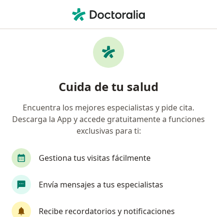
Men
Trastorno De Ansiedad Generalizada • Lima, Lima
Filtros
• 1
Seguro
Mapa
Especialistas en Trastorno de ansiedad
Cuida de tu salud
generalizada en Lima
Encuentra los mejores especialistas y pide cita.
Descarga la App y accede gratuitamente a funciones
¿Qué especialidad estás buscando?
exclusivas para ti:
Psicólogo
Psiquiatra
Ginecólogo
Cir
Gestiona tus visitas fácilmente
Envía mensajes a tus especialistas
Recibe recordatorios y notificaciones