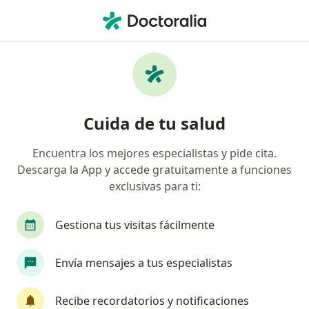
Men
¿Qué estás buscando?
Página De Inicio
Enfermedades
Demencia
Demencia - Información,
Cuida de tu salud
expertos y preguntas frecuentes
Encuentra los mejores especialistas y pide cita.
Descarga la App y accede gratuitamente a funciones
exclusivas para ti:
Información
Pregunta al Experto
Gestiona tus visitas fácilmente
Envía mensajes a tus especialistas
No descuides tu salud
Escoge la consulta online para empezar o continuar
Recibe recordatorios y notificaciones