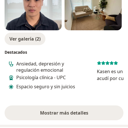
Ver galería (2)
Destacados
Ansiedad, depresión y
regulación emocional
Kasen es un g
Psicología clínica - UPC
acudí por cua
pánico y ansi
Espacio seguro y sin juicios
progreso nota
Me ha ayudad
las fuentes de
día...
Mostrar más detalles
sobre la experiencia