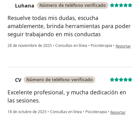
Luhana
Número de teléfono verificado
L
Resuelve todas mis dudas, escucha
amablemente, brinda herramientas para poder
seguir trabajando en mis conductas
en opinión de
28 de noviembre de 2025
•
Consultas en línea
•
Psicoterapia
•
Reportar
CV
Número de teléfono verificado
C
Excelente profesional, y mucha dedicación en
las sesiones.
en opinión del us
18 de octubre de 2025
•
Consultas en línea
•
Psicoterapia
•
Reportar