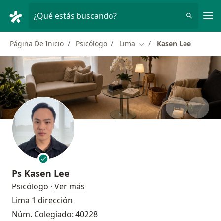
Men
¿Qué estás buscando?
Página De Inicio
Psicólogo
Lima
Kasen Lee
Cambiar de ciudad
Ps
Kasen Lee
sobre las especializaciones
Psicólogo
·
Ver más
Lima
1 dirección
Núm. Colegiado: 40228