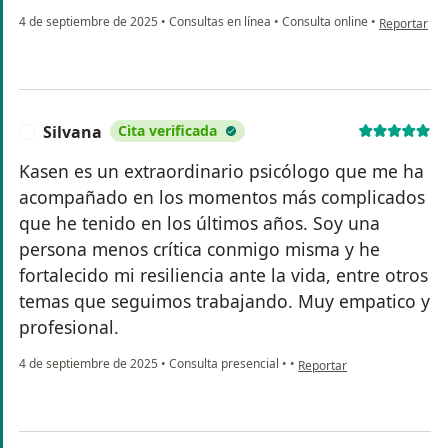
en opinión d
4 de septiembre de 2025
•
Consultas en línea
•
Consulta online
•
Reportar
Silvana
Cita verificada
S
Kasen es un extraordinario psicólogo que me ha
acompañado en los momentos más complicados
que he tenido en los últimos años. Soy una
persona menos crítica conmigo misma y he
fortalecido mi resiliencia ante la vida, entre otros
temas que seguimos trabajando. Muy empatico y
profesional.
en opinión del usuario Silv
4 de septiembre de 2025
•
Consulta presencial
•
•
Reportar