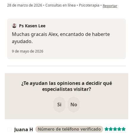
en opinión del usu
28 de marzo de 2026
•
Consultas en línea
•
Psicoterapia
•
Reportar
Ps Kasen Lee
Muchas gracais Alex, encantado de haberte
ayudado.
9 de mayo de 2026
¿Te ayudan las opiniones a decidir qué
especialistas visitar?
Si
No
Juana H
Número de teléfono verificado
J