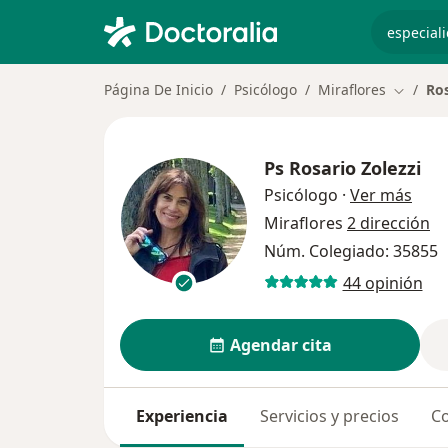
especiali
Página De Inicio
Psicólogo
Miraflores
Ros
Cambiar
Ps
Rosario Zolezzi
sobr
Psicólogo
·
Ver más
Miraflores
2 dirección
Núm. Colegiado: 35855
44 opinión
Agendar cita
Experiencia
Servicios y precios
Co