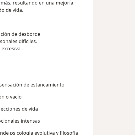
emás, resultando en una mejoría
do de vida.
sación de desborde
onales difíciles.
 excesiva...
o sensación de estancamiento
ón o vacío
elecciones de vida
cionales intensas
e psicología evolutiva y filosofía