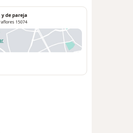
 y de pareja
raflores
15074
ar
 abre en una nueva pestaña