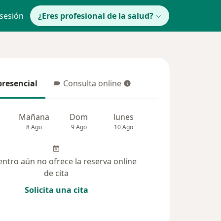
 sesión
¿Eres profesional de la salud?
presencial
Consulta online
resencial
Consulta online
Mañana
Dom
lunes
Mar
Mié
8 Ago
9 Ago
10 Ago
11 Ago
12 Ag
entro aún no ofrece la reserva online
de cita
Solicita una cita