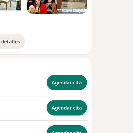
detalles
bre la experiencia
Agendar cita
Agendar cita
Agendar cita