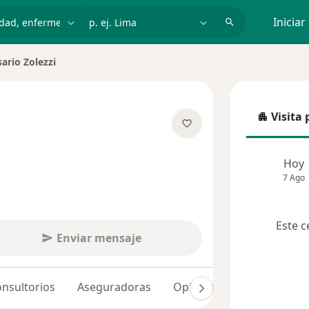
dad, enfermedad o nombre
p. ej. Lima
Iniciar
ario Zolezzi
 de ciudad
Visita 
Visita p
e las especializaciones
Hoy
7 Ago
Este c
Enviar mensaje
nsultorios
Aseguradoras
Opiniones (44)