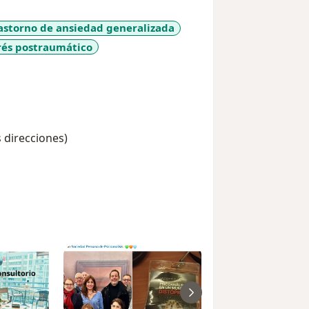
astorno de ansiedad generalizada
rés postraumático
ses
s direcciones)