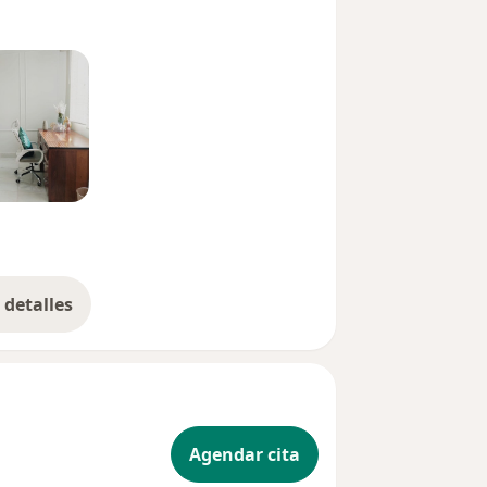
detalles
bre la experiencia
Agendar cita