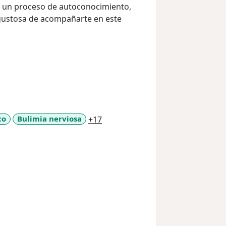
ar un proceso de autoconocimiento,
 gustosa de acompañarte en este
a11y_sr_more_diseases
co
Bulimia nerviosa
+17