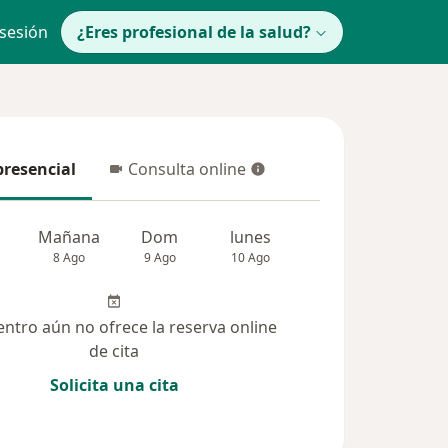
 sesión
¿Eres profesional de la salud?
presencial
Consulta online
resencial
Consulta online
Mañana
Dom
lunes
Mar
Mié
8 Ago
9 Ago
10 Ago
11 Ago
12 Ag
entro aún no ofrece la reserva online
de cita
Solicita una cita
solucionadas (5)