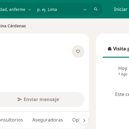
dad, enfermedad o nombre
p. ej. Lima
Iniciar
ina Cárdenas
 de ciudad
Visita 
Visita p
e las especializaciones
Hoy
7 Ago
Este c
Enviar mensaje
nsultorios
Aseguradoras
Opiniones (29)
Dudas 