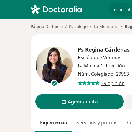
especiali
Página De Inicio
Psicólogo
La Molina
Reg
Cambiar
Ps
Regina Cárdenas
sobr
Psicólogo
·
Ver más
La Molina
1 dirección
Núm. Colegiado: 29953
29 opinión
Agendar cita
Experiencia
Servicios y precios
Co