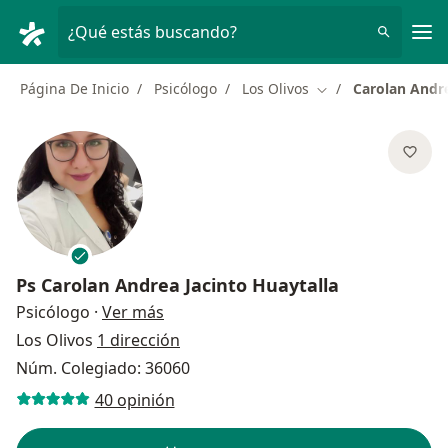
Men
¿Qué estás buscando?
Página De Inicio
Psicólogo
Los Olivos
Carolan Andre
Cambiar de ciudad
Ps
Carolan Andrea Jacinto Huaytalla
sobre las especializaciones
Psicólogo
·
Ver más
Los Olivos
1 dirección
Núm. Colegiado: 36060
40 opinión