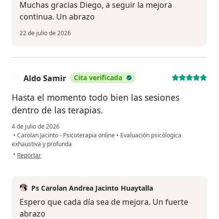
Muchas gracias Diego, a seguir la mejora
continua. Un abrazo
22 de julio de 2026
Aldo Samir
Cita verificada
A
Hasta el momento todo bien las sesiones
dentro de las terapias.
4 de julio de 2026
•
Carolan Jacinto - Psicoterapia online
•
Evaluación psicólogica
exhaustiva y profunda
en opinión del usuario Aldo Samir
•
Reportar
Ps Carolan Andrea Jacinto Huaytalla
Espero que cada día sea de mejora. Un fuerte
abrazo