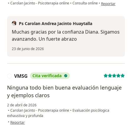
en opinión del usu
•
Carolan Jacinto - Psicoterapia online
•
Consulta online
•
Reportar
Ps Carolan Andrea Jacinto Huaytalla
Muchas gracias por la confianza Diana. Sigamos
avanzando. Un fuerte abrazo
23 de junio de 2026
VMSG
Cita verificada
V
Ninguna todo bien buena evaluación lenguaje
y ejemplos claros
2 de abril de 2026
•
Carolan Jacinto - Psicoterapia online
•
Evaluación psicólogica
exhaustiva y profunda
en opinión del usuario VMSG
•
Reportar