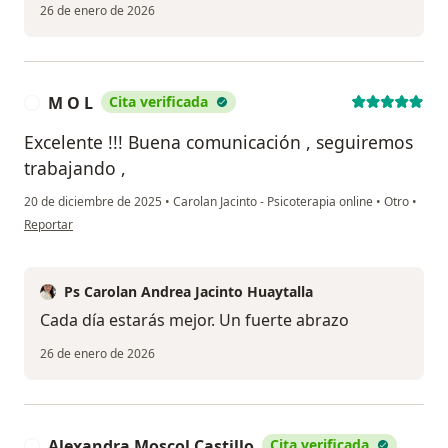
26 de enero de 2026
M O L
Cita verificada
M
Excelente !!! Buena comunicación , seguiremos
trabajando ,
20 de diciembre de 2025
•
Carolan Jacinto - Psicoterapia online
•
Otro
•
en opinión del usuario M O L
Reportar
Ps Carolan Andrea Jacinto Huaytalla
Cada día estarás mejor. Un fuerte abrazo
26 de enero de 2026
Alexandra Moscol Castillo
Cita verificada
A