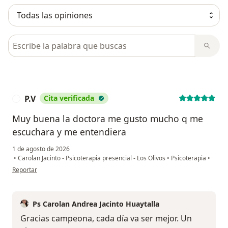
Busca en opiniones
P.V
Cita verificada
P
Muy buena la doctora me gusto mucho q me
escuchara y me entendiera
1 de agosto de 2026
•
Carolan Jacinto - Psicoterapia presencial - Los Olivos
•
Psicoterapia
•
en opinión del usuario P.V
Reportar
Ps Carolan Andrea Jacinto Huaytalla
Gracias campeona, cada día va ser mejor. Un