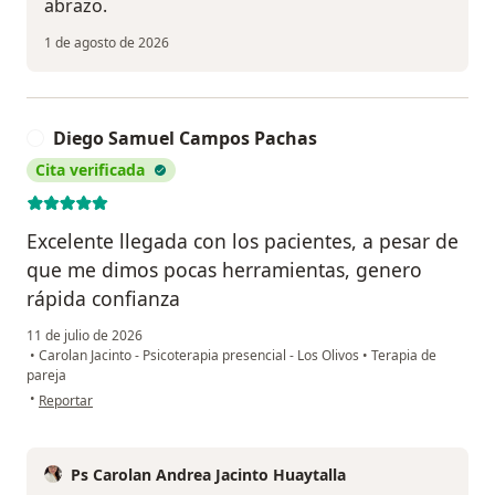
abrazo.
1 de agosto de 2026
Diego Samuel Campos Pachas
D
Cita verificada
Excelente llegada con los pacientes, a pesar de
que me dimos pocas herramientas, genero
rápida confianza
11 de julio de 2026
•
Carolan Jacinto - Psicoterapia presencial - Los Olivos
•
Terapia de
pareja
en opinión del usuario Diego Samuel Campos Pachas
•
Reportar
Ps Carolan Andrea Jacinto Huaytalla