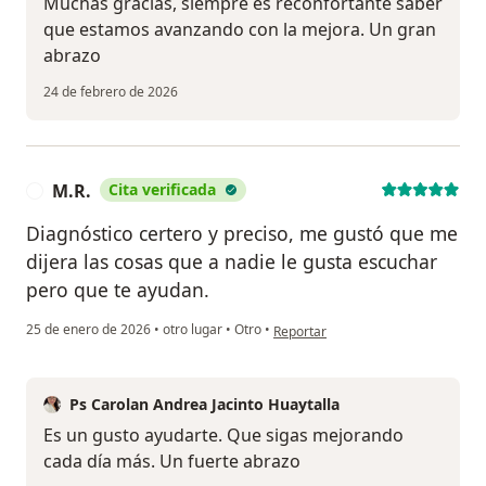
Muchas gracias, siempre es reconfortante saber
que estamos avanzando con la mejora. Un gran
abrazo
24 de febrero de 2026
M.R.
Cita verificada
M
Diagnóstico certero y preciso, me gustó que me
dijera las cosas que a nadie le gusta escuchar
pero que te ayudan.
en opinión del usuario M.R.
25 de enero de 2026
•
otro lugar
•
Otro
•
Reportar
Ps Carolan Andrea Jacinto Huaytalla
Es un gusto ayudarte. Que sigas mejorando
cada día más. Un fuerte abrazo