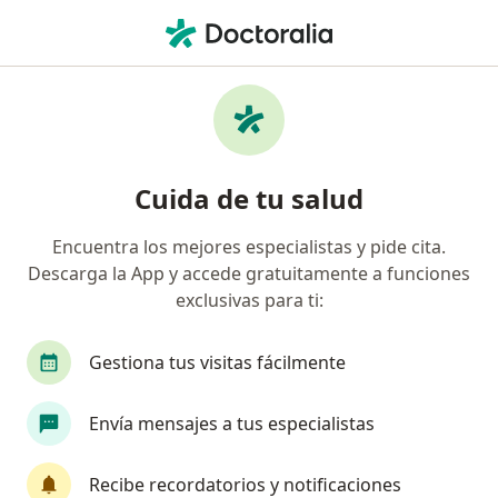
Men
Fobia Social • Santa Anita, Lima
Filtros
• 1
Seguro
Mapa
Especialistas en Fobia social en Santa Anita
Cuida de tu salud
Encuentra los mejores especialistas y pide cita.
¿Qué especialidad estás buscando?
Descarga la App y accede gratuitamente a funciones
Psicólogo
Psiquiatra
Bioquímico
Méd
exclusivas para ti:
Gestiona tus visitas fácilmente
Envía mensajes a tus especialistas
Recibe recordatorios y notificaciones