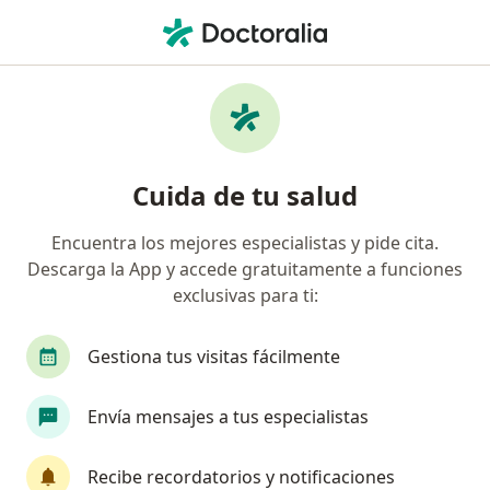
Men
Fobia Social • San Juan de Lurigancho, Lima
Filtros
• 1
Seguro
Mapa
Especialistas en Fobia social en San Juan de
Cuida de tu salud
Lurigancho
Encuentra los mejores especialistas y pide cita.
Descarga la App y accede gratuitamente a funciones
¿Qué especialidad estás buscando?
exclusivas para ti:
Psicólogo
Psiquiatra
Médico general
Gestiona tus visitas fácilmente
Envía mensajes a tus especialistas
Recibe recordatorios y notificaciones