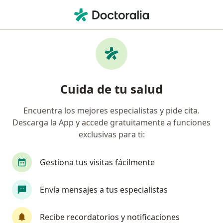
Men
Trastorno De Adaptación • Lima, Lima
Filtros
• 1
Seguro
Mapa
Especialistas en Trastorno de adaptación en
Cuida de tu salud
Lima
Encuentra los mejores especialistas y pide cita.
Descarga la App y accede gratuitamente a funciones
¿Qué especialidad estás buscando?
exclusivas para ti:
Psicólogo
Ginecólogo
Oncólogo
Anes
Gestiona tus visitas fácilmente
Envía mensajes a tus especialistas
Recibe recordatorios y notificaciones