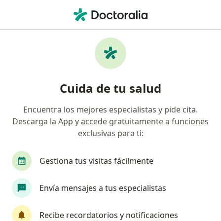
Men
Duelo • Lima, Lima
Filtros
• 1
Seguro
Mapa
Especialistas en Duelo en Lima
Cuida de tu salud
Encuentra los mejores especialistas y pide cita.
¿Qué especialidad estás buscando?
Descarga la App y accede gratuitamente a funciones
Psicólogo
Ginecólogo
Cirujano general
exclusivas para ti:
Gestiona tus visitas fácilmente
Envía mensajes a tus especialistas
Recibe recordatorios y notificaciones