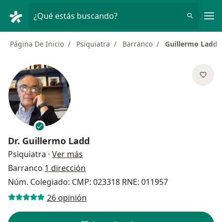
Men
¿Qué estás buscando?
Página De Inicio
Psiquiatra
Barranco
Guillermo Ladd
Dr.
Guillermo Ladd
sobre las especializaciones
Psiquiatra
·
Ver más
Barranco
1 dirección
Núm. Colegiado: CMP: 023318 RNE: 011957
26 opinión