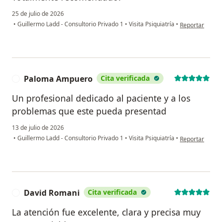
25 de julio de 2026
en opinión del 
•
Guillermo Ladd - Consultorio Privado 1
•
Visita Psiquiatría
•
Reportar
Paloma Ampuero
Cita verificada
P
Un profesional dedicado al paciente y a los
problemas que este pueda presentad
13 de julio de 2026
en opinión del
•
Guillermo Ladd - Consultorio Privado 1
•
Visita Psiquiatría
•
Reportar
David Romani
Cita verificada
D
La atención fue excelente, clara y precisa muy