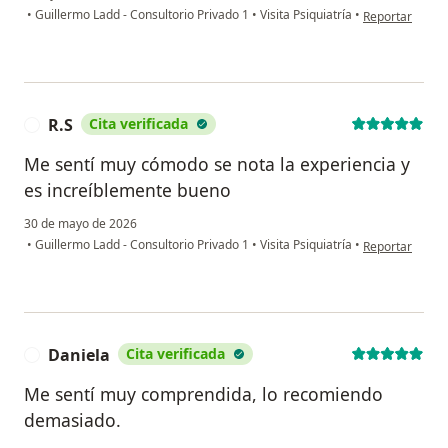
en opinión del 
•
Guillermo Ladd - Consultorio Privado 1
•
Visita Psiquiatría
•
Reportar
R.S
Cita verificada
R
Me sentí muy cómodo se nota la experiencia y
es increíblemente bueno
30 de mayo de 2026
en opinión del 
•
Guillermo Ladd - Consultorio Privado 1
•
Visita Psiquiatría
•
Reportar
Daniela
Cita verificada
D
Me sentí muy comprendida, lo recomiendo
demasiado.