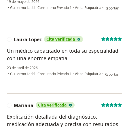
19 de mayo de 2026
en opinión del 
•
Guillermo Ladd - Consultorio Privado 1
•
Visita Psiquiatría
•
Reportar
Laura Lopez
Cita verificada
L
Un médico capacitado en toda su especialidad,
con una enorme empatía
23 de abril de 2026
en opinión del 
•
Guillermo Ladd - Consultorio Privado 1
•
Visita Psiquiatría
•
Reportar
Mariana
Cita verificada
M
Explicación detallada del diagnóstico,
medicación adecuada y precisa con resultados