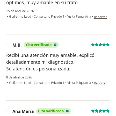
óptimos, muy amable en su trato.
15 de abril de 2026
en opinión del
•
Guillermo Ladd - Consultorio Privado 1
•
Visita Psiquiatría
•
Reportar
M.B.
Cita verificada
M
Recibí una atención muy amable, explicó
detalladamente mi diagnóstico.
Su atención es personalizada.
8 de abril de 2026
en opinión del 
•
Guillermo Ladd - Consultorio Privado 1
•
Visita Psiquiatría
•
Reportar
Ana María
Cita verificada
A