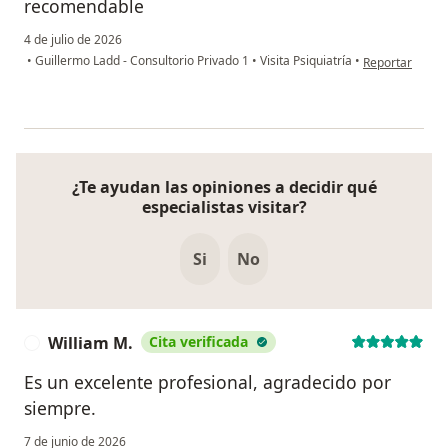
recomendable
4 de julio de 2026
en opinión del
•
Guillermo Ladd - Consultorio Privado 1
•
Visita Psiquiatría
•
Reportar
¿Te ayudan las opiniones a decidir qué
especialistas visitar?
Si
No
William M.
Cita verificada
W
Es un excelente profesional, agradecido por
siempre.
7 de junio de 2026