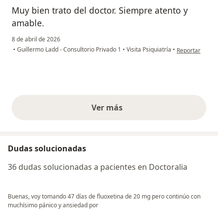
Muy bien trato del doctor. Siempre atento y
amable.
8 de abril de 2026
en opinión del
•
Guillermo Ladd - Consultorio Privado 1
•
Visita Psiquiatría
•
Reportar
Ver más
opiniones anteriores
Dudas solucionadas
36 dudas solucionadas a pacientes en Doctoralia
Buenas, voy tomando 47 días de fluoxetina de 20 mg pero continúo con
muchísimo pánico y ansiedad por