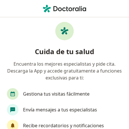
Men
Fobia Social • Barranco, Lima
Filtros
• 1
Seguro
Mapa
Especialistas en Fobia social en Barranco
Cuida de tu salud
Encuentra los mejores especialistas y pide cita.
¿Qué especialidad estás buscando?
Descarga la App y accede gratuitamente a funciones
Psicólogo
Psiquiatra
Anestesiólogo
C
exclusivas para ti:
Gestiona tus visitas fácilmente
Envía mensajes a tus especialistas
Recibe recordatorios y notificaciones