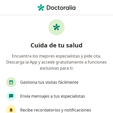
Men
Visita Domiciliaria Psicología • Lima, Lima
Filtros
• 1
Seguro
Mapa
Especialistas en Visita domiciliaria
Cuida de tu salud
Psicología Lima
Encuentra los mejores especialistas y pide cita.
Descarga la App y accede gratuitamente a funciones
¿Qué especialidad estás buscando?
exclusivas para ti:
Psicólogo
Terapeuta complementario
Méd
Gestiona tus visitas fácilmente
Envía mensajes a tus especialistas
Recibe recordatorios y notificaciones