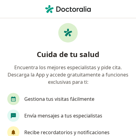
Men
Test De Machover • Lima, Lima
Filtros
• 1
Seguro
Mapa
Especialistas en Test de Machover Lima
Cuida de tu salud
Encuentra los mejores especialistas y pide cita.
¿Qué especialidad estás buscando?
Descarga la App y accede gratuitamente a funciones
Psicólogo
Psiquiatra
Anestesiólogo
C
exclusivas para ti:
Gestiona tus visitas fácilmente
Envía mensajes a tus especialistas
Recibe recordatorios y notificaciones