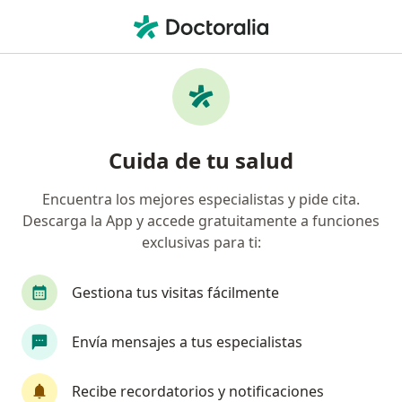
Men
Internista • Lima, Lima
Filtros
Seguro
Mapa
Internistas en Lima
Cuida de tu salud
Encuentra los mejores especialistas y pide cita.
Descarga la App y accede gratuitamente a funciones
exclusivas para ti:
Gestiona tus visitas fácilmente
Dr. Richard John Garcia Mojonero
Envía mensajes a tus especialistas
·
Internista, Dermatólogo, Especialista en medicina estética
Ver más
Recibe recordatorios y notificaciones
596 opinión