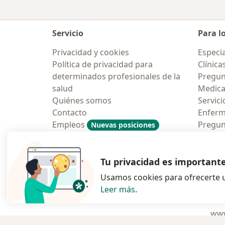
Servicio
Para l
Privacidad y cookies
Especia
Política de privacidad para
Clínica
determinados profesionales de la
Pregun
salud
Medic
Quiénes somos
Servici
Contacto
Enfer
Empleos
Pregun
Nuevas posiciones
Condiciones Generales de
Aplicac
Contratación
Tu privacidad es important
Usamos cookies para ofrecerte u
Leer más
.
se abre en una n
se abre 
s
Polska
,
Türkiye
,
España
,
www