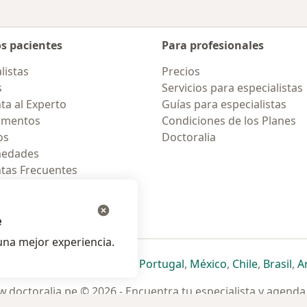
os pacientes
Para profesionales
listas
Precios
s
Servicios para especialistas
ta al Experto
Guías para especialistas
amentos
Condiciones de los Planes
os
Doctoralia
medades
tas Frecuentes
ión para celular
e
na mejor experiencia.
ueva pestaña
en una nueva pestaña
e abre en una nueva pestaña
se abre en una nueva pestaña
se abre en una nueva pestaña
se abre en una nueva pestaña
se abre en una nueva p
se abre en una
se abre e
se
Italia
,
Deutschland
,
Česko
,
Portugal
,
México
,
Chile
,
Brasil
,
A
.doctoralia.pe © 2026 - Encuentra tu especialista y agenda 