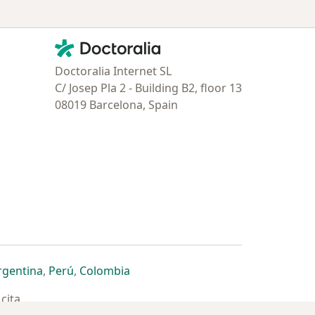
Contacto
Doctoralia - Página de inicio
Doctoralia Internet SL
C/ Josep Pla 2 - Building B2, floor 13
08019 Barcelona, Spain
estaña
 nueva pestaña
n una nueva pestaña
 abre en una nueva pestaña
se abre en una nueva pestaña
se abre en una nueva pestaña
se abre en una nueva pestaña
rgentina
,
Perú
,
Colombia
cita