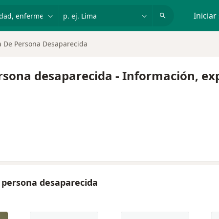
dad, enfermedad o nombre
p. ej. Lima
Iniciar
ca De Persona Desaparecida
ersona desaparecida - Información, ex
e persona desaparecida