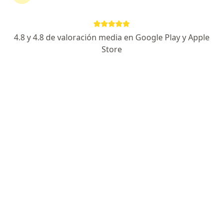
Expertos en tratamiento para trastorno del
espectro autista (tea)
4.8 y 4.8 de valoración media en Google Play y Apple
Store
Rocxana Croce Portocarrero
Psicólogo
Lima
Agendar cita
Liz Luján
Psicólogo
Trujillo
Agendar cita
Raquel Pinto Quiroz de Galdos
Psicólogo