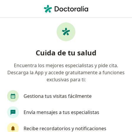
Men
¿Qué estás buscando?
Página De Inicio
Servicios
Tratamiento Para Trastorno Del Espectro Autista (Tea)
Tratamiento para trastorno del
Cuida de tu salud
espectro autista (tea) -
Encuentra los mejores especialistas y pide cita.
Información, expertos y
Descarga la App y accede gratuitamente a funciones
preguntas frecuentes
exclusivas para ti:
Gestiona tus visitas fácilmente
Envía mensajes a tus especialistas
Información
Recibe recordatorios y notificaciones