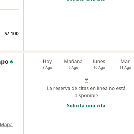
S/ 100
apo
Hoy
Mañana
lunes
Mar
8 Ago
9 Ago
10 Ago
11 Ago
La reserva de citas en línea no está
disponible
Solicita una cita
Mapa