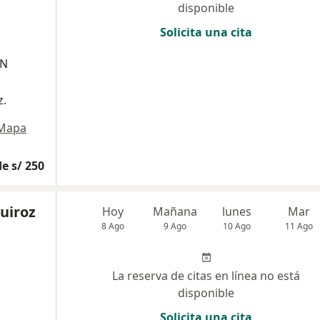
disponible
Solicita una cita
SN
z.
Mapa
e s/ 250
uiroz
Hoy
Mañana
lunes
Mar
8 Ago
9 Ago
10 Ago
11 Ago
La reserva de citas en línea no está
disponible
Solicita una cita