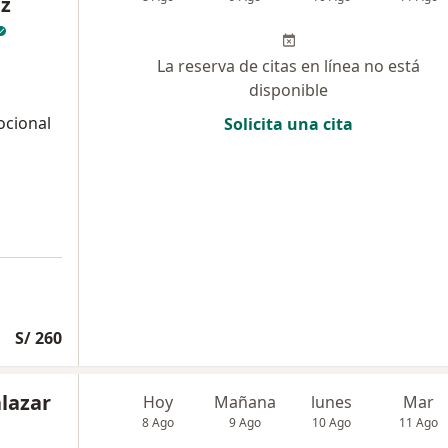
ez
La reserva de citas en línea no está
disponible
ocional
Solicita una cita
S/ 260
alazar
Hoy
Mañana
lunes
Mar
8 Ago
9 Ago
10 Ago
11 Ago