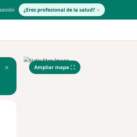
 sesión
¿Eres profesional de la salud?
Ampliar mapa
Mié
Jue
Vie
12 Ago
13 Ago
14 Ago