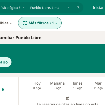
dad, enfermedad o nombre
p. ej. Lima
Iniciar
ibles
Más filtros
•
1
Familiar Pueblo Libre
ario
Hoy
Mañana
lunes
Mar
s
8 Ago
9 Ago
10 Ago
11 Ago
La reserva de citas en línea no está