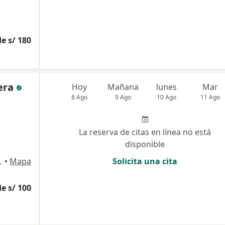
e s/ 180
era
Hoy
Mañana
lunes
Mar
8 Ago
9 Ago
10 Ago
11 Ago
La reserva de citas en línea no está
disponible
dalena del Mar
•
Mapa
Solicita una cita
e s/ 100