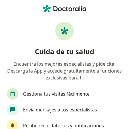
Men
Consulta Psicológica Familiar • Magdalena del Mar, Lima
Filtros
• 1
Mapa
Especialistas en Consulta Psicológica
Cuida de tu salud
Familiar Magdalena del Mar
Encuentra los mejores especialistas y pide cita.
Descarga la App y accede gratuitamente a funciones
¿Qué especialidad estás buscando?
exclusivas para ti:
Psicólogo
Terapeuta complementario
Gestiona tus visitas fácilmente
Envía mensajes a tus especialistas
Recibe recordatorios y notificaciones