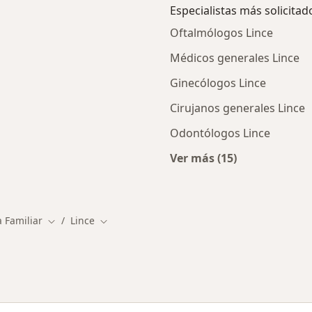
Especialistas más solicitad
Oftalmólogos Lince
Médicos generales Lince
Ginecólogos Lince
Cirujanos generales Lince
Odontólogos Lince
Ver más (15)
ios en Lince
Más en esta categor
a Familiar
Lince
Cambiar de ciudad
Cambiar de ciudad