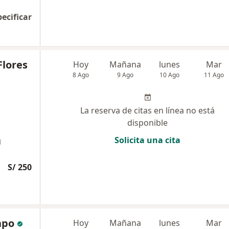
pecificar
Flores
Hoy
Mañana
lunes
Mar
8 Ago
9 Ago
10 Ago
11 Ago
La reserva de citas en línea no está
disponible
a
Solicita una cita
S/ 250
apo
Hoy
Mañana
lunes
Mar