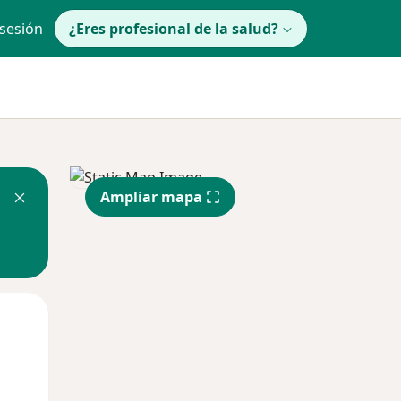
 sesión
¿Eres profesional de la salud?
Ampliar mapa
Mié
Jue
Vie
12 Ago
13 Ago
14 Ago