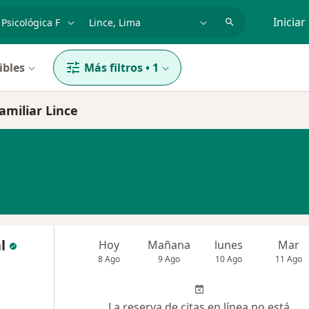
dad, enfermedad o nombre
p. ej. Lima
Iniciar
ibles
Más filtros
•
1
amiliar Lince
l
Hoy
Mañana
lunes
Mar
8 Ago
9 Ago
10 Ago
11 Ago
La reserva de citas en línea no está