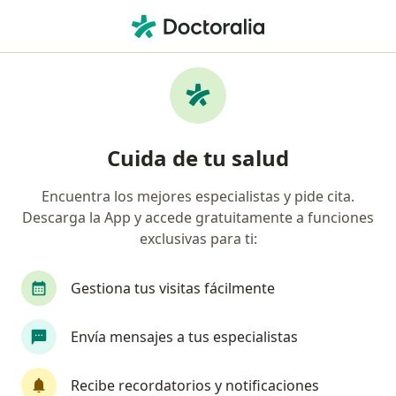
Men
Consulta Psicológica Familiar • San Borja, Lima
Filtros
• 1
Seguro
Mapa
Especialistas en Consulta Psicológica
Cuida de tu salud
Familiar San Borja
Encuentra los mejores especialistas y pide cita.
Descarga la App y accede gratuitamente a funciones
¿Qué especialidad estás buscando?
exclusivas para ti:
Psicólogo
Terapeuta complementario
Gestiona tus visitas fácilmente
Envía mensajes a tus especialistas
Recibe recordatorios y notificaciones