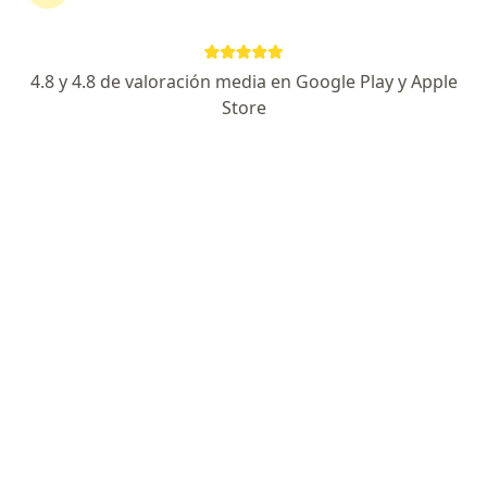
4.8 y 4.8 de valoración media en Google Play y Apple
Dr. Pedro J. Ricardo Rodríguez y
Store
Rodríguez
·
Ver más
Psicólogo
64 opinión
Dirección
Online
Av. Javier Prado Este 5259-103, La Molina
•
Mapa
Consultorio Psicológico Camacho
Consulta psicológica online
desde s/ 200
Este especialista no ofrece reserva de cita en línea en esta dirección.
Solicita una cita