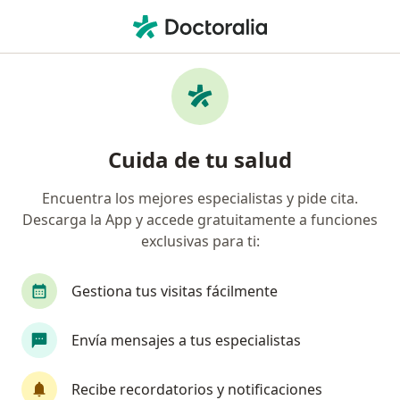
Men
Consulta Psicológica Online • Lima, Lima
Filtros
• 1
Seguro
Mapa
Especialistas en Consulta psicológica online
Cuida de tu salud
Lima
Encuentra los mejores especialistas y pide cita.
Descarga la App y accede gratuitamente a funciones
¿Qué especialidad estás buscando?
exclusivas para ti:
Psicólogo
Terapeuta complementario
Ane
Gestiona tus visitas fácilmente
Envía mensajes a tus especialistas
Recibe recordatorios y notificaciones