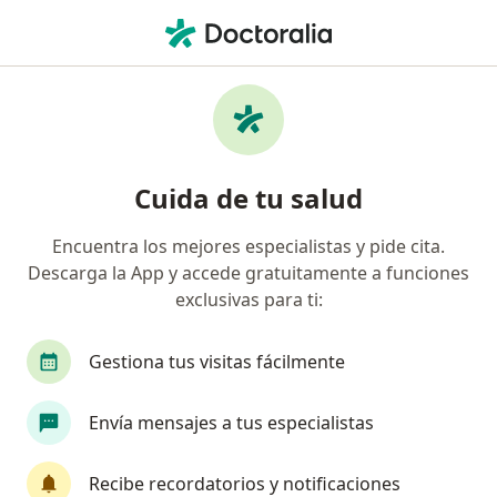
Men
Consulta Psicológica Familiar • San Juan de Lurigancho, Lima
Filtros
• 1
Seguro
Mapa
Especialistas en Consulta Psicológica
Cuida de tu salud
Familiar San Juan de Lurigancho
Encuentra los mejores especialistas y pide cita.
Descarga la App y accede gratuitamente a funciones
¿Qué especialidad estás buscando?
exclusivas para ti:
Psicólogo
Terapeuta complementario
Gestiona tus visitas fácilmente
Envía mensajes a tus especialistas
Recibe recordatorios y notificaciones