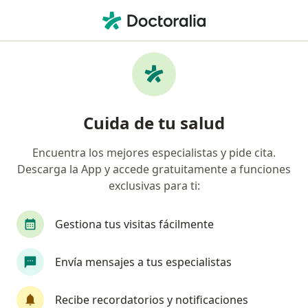
Men
Consulta Online • Lima, Lima
Filtros
• 1
Seguro
Mapa
Especialistas en Consulta online Lima
Cuida de tu salud
Encuentra los mejores especialistas y pide cita.
¿Qué especialidad estás buscando?
Descarga la App y accede gratuitamente a funciones
Psicólogo
Médico general
Dentista
P
exclusivas para ti:
Gestiona tus visitas fácilmente
Envía mensajes a tus especialistas
Recibe recordatorios y notificaciones