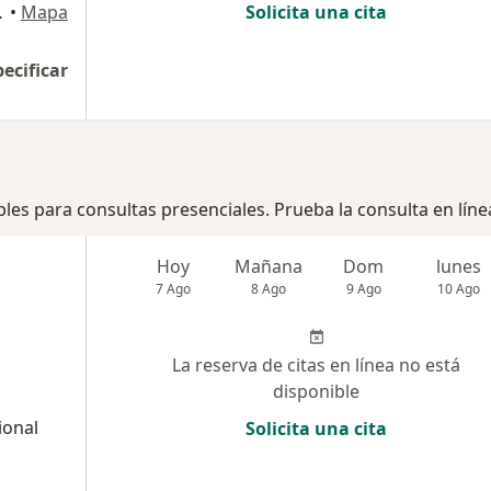
eta , Surco
•
Mapa
Solicita una cita
pecificar
bles para consultas presenciales. Prueba la consulta en líne
Hoy
Mañana
Dom
lunes
7 Ago
8 Ago
9 Ago
10 Ago
La reserva de citas en línea no está
disponible
ional
Solicita una cita