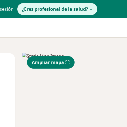
 sesión
¿Eres profesional de la salud?
Mar
Mié
Jue
Ampliar mapa
11 Ago
12 Ago
13 Ago