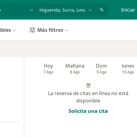
dad, enfermedad o nombre
p. ej. Lima
Iniciar
ibles
Más filtros
Hoy
Mañana
Dom
lunes
7 Ago
8 Ago
9 Ago
10 Ago
La reserva de citas en línea no está
disponible
Solicita una cita