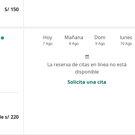
S/ 150
Hoy
Mañana
Dom
lunes
7 Ago
8 Ago
9 Ago
10 Ago
La reserva de citas en línea no está
disponible
Solicita una cita
e s/ 220