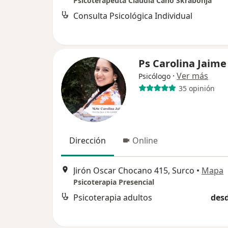
Psicoterapéuta Claudia Cano Skrabonja
Consulta Psicológica Individual
Ps Carolina Jaime
·
Ver más
Psicólogo
35 opinión
Dirección
Online
Jirón Oscar Chocano 415, Surco
•
Mapa
Psicoterapia Presencial
Psicoterapia adultos
desd