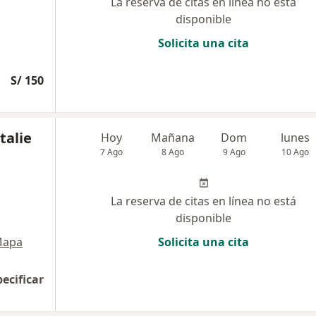
La reserva de citas en línea no está
disponible
Solicita una cita
S/ 150
talie
Hoy
Mañana
Dom
lunes
7 Ago
8 Ago
9 Ago
10 Ago
La reserva de citas en línea no está
disponible
apa
Solicita una cita
pecificar