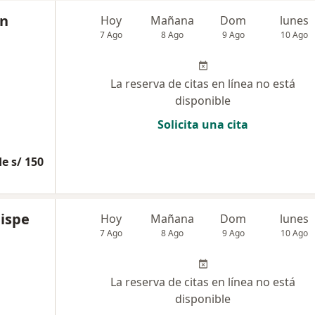
án
Hoy
Mañana
Dom
lunes
7 Ago
8 Ago
9 Ago
10 Ago
La reserva de citas en línea no está
disponible
Solicita una cita
e s/ 150
uispe
Hoy
Mañana
Dom
lunes
7 Ago
8 Ago
9 Ago
10 Ago
La reserva de citas en línea no está
disponible