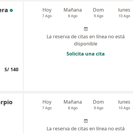
era
Hoy
Mañana
Dom
lunes
7 Ago
8 Ago
9 Ago
10 Ago
La reserva de citas en línea no está
disponible
Solicita una cita
S/ 140
arpio
Hoy
Mañana
Dom
lunes
7 Ago
8 Ago
9 Ago
10 Ago
La reserva de citas en línea no está