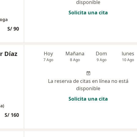
disponible
Solicita una cita
loga
S/ 90
r Díaz
Hoy
Mañana
Dom
lunes
7 Ago
8 Ago
9 Ago
10 Ago
La reserva de citas en línea no está
disponible
Solicita una cita
pa)
S/ 160