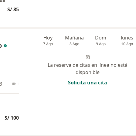
uda"
S/ 85
Hoy
Mañana
Dom
lunes
o
7 Ago
8 Ago
9 Ago
10 Ago
La reserva de citas en línea no está
disponible
Solicita una cita
3
Online
S/ 100