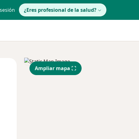
 sesión
¿Eres profesional de la salud?
Mar
Mié
Jue
Ampliar mapa
11 Ago
12 Ago
13 Ago