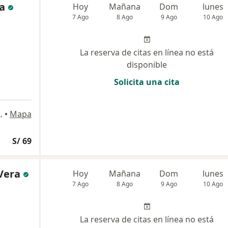
a
Hoy
Mañana
Dom
lunes
7 Ago
8 Ago
9 Ago
10 Ago
La reserva de citas en línea no está
disponible
Solicita una cita
 LT. 12-A, Arequipa
•
Mapa
S/ 69
Vera
Hoy
Mañana
Dom
lunes
7 Ago
8 Ago
9 Ago
10 Ago
La reserva de citas en línea no está