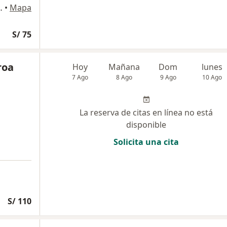
macollo, Arequipa
•
Mapa
S/ 75
roa
Hoy
Mañana
Dom
lunes
7 Ago
8 Ago
9 Ago
10 Ago
La reserva de citas en línea no está
disponible
Solicita una cita
S/ 110