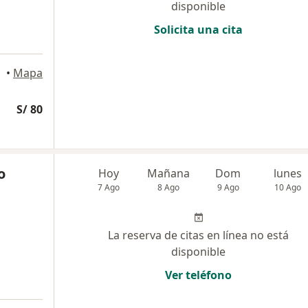
disponible
Solicita una cita
quipa
•
Mapa
S/ 80
o
Hoy
Mañana
Dom
lunes
7 Ago
8 Ago
9 Ago
10 Ago
La reserva de citas en línea no está
disponible
Ver teléfono