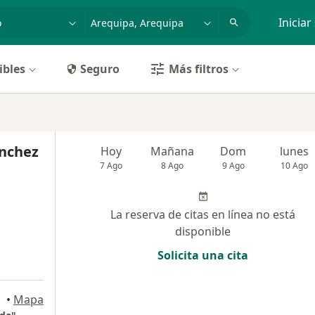
dad, enfermedad o nombre
p. ej. Lima
Iniciar
ibles
Seguro
Más filtros
ánchez
Hoy
Mañana
Dom
lunes
7 Ago
8 Ago
9 Ago
10 Ago
La reserva de citas en línea no está
disponible
Solicita una cita
pata
•
Mapa