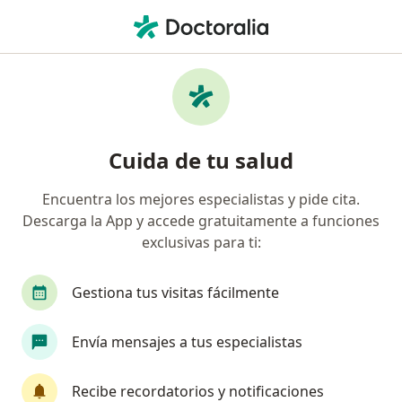
Men
¿Qué estás buscando?
Página De Inicio
Psicólogo
Arequipa
Pamela Sama
Cambiar de ciudad
Cuida de tu salud
Encuentra los mejores especialistas y pide cita.
Descarga la App y accede gratuitamente a funciones
exclusivas para ti:
Ps
Pamela Samanez
sobre las especializaciones
Psicólogo
·
Ver más
Gestiona tus visitas fácilmente
Arequipa
1 dirección
Núm. Colegiado: 44631
Envía mensajes a tus especialistas
Datos de contacto
Recibe recordatorios y notificaciones