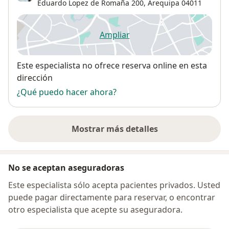
Eduardo Lopez de Romaña 200,
Arequipa
04011
Ampliar
se abre en una nueva pestañ
Disponibilidad
Este especialista no ofrece reserva online en esta
dirección
¿Qué puedo hacer ahora?
Mostrar más detalles
sobre la dirección
No se aceptan aseguradoras
Este especialista sólo acepta pacientes privados. Usted
puede pagar directamente para reservar, o encontrar
otro especialista que acepte su aseguradora.