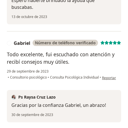
Espero haberte brindado la ayuda que
buscabas.
13 de octubre de 2023
Gabriel
Número de teléfono verificado
G
Todo excelente, fui escuchado con atención y
recibí consejos muy útiles.
29 de septiembre de 2023
en opinión del u
•
Consultorio psicológico
•
Consulta Psicológica Individual
•
Reportar
Ps Raysa Cruz Lazo
Gracias por la confianza Gabriel, un abrazo!
30 de septiembre de 2023