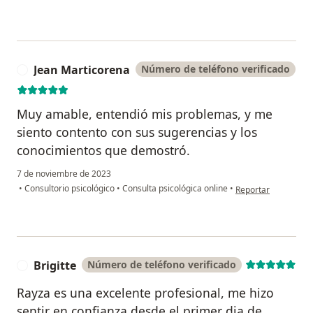
Jean Marticorena
Número de teléfono verificado
J
Muy amable, entendió mis problemas, y me
siento contento con sus sugerencias y los
conocimientos que demostró.
7 de noviembre de 2023
en opinión del usua
•
Consultorio psicológico
•
Consulta psicológica online
•
Reportar
Brigitte
Número de teléfono verificado
B
Rayza es una excelente profesional, me hizo
sentir en confianza desde el primer dia de