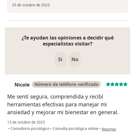
25 de octubre de 2023
¿Te ayudan las opiniones a decidir qué
especialistas visitar?
Si
No
Nicole
Número de teléfono verificado
N
Me sentí segura, comprendida y recibí
herramientas efectivas para manejar mi
ansiedad y mejorar mi bienestar en general.
13 de octubre de 2023
en opinión del usuar
•
Consultorio psicológico
•
Consulta psicológica online
•
Reportar