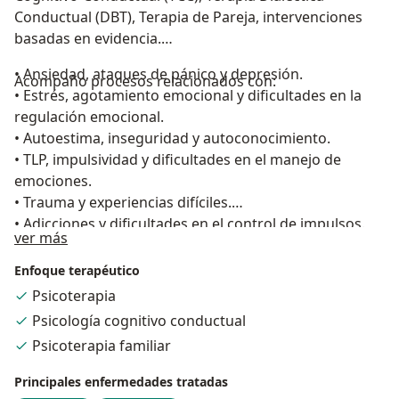
Conductual (DBT), Terapia de Pareja, intervenciones
basadas en evidencia.
• Ansiedad, ataques de pánico y depresión.
Acompaño procesos relacionados con:
• Estrés, agotamiento emocional y dificultades en la
regulación emocional.
• Autoestima, inseguridad y autoconocimiento.
• TLP, impulsividad y dificultades en el manejo de
emociones.
• Trauma y experiencias difíciles.
• Adicciones y dificultades en el control de impulsos.
Acerca de mí
ver más
• Duelo y adaptación a cambios importantes.
• Problemas de pareja, comunicación, conflictos, celos
Enfoque terapéutico
e infidelidad.
Psicoterapia
• Dificultades en las relaciones interpersonales.
Psicología cognitivo conductual
• Dificultades emocionales y conductuales en
Psicoterapia familiar
adolescentes.
Principales enfermedades tratadas