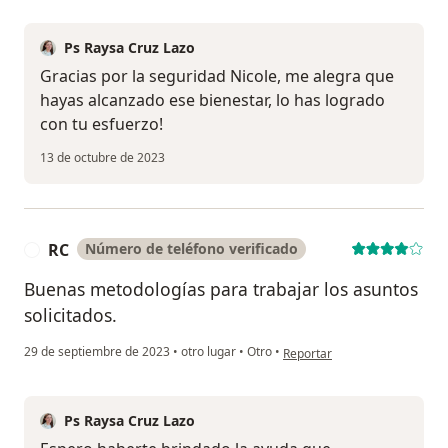
Ps Raysa Cruz Lazo
Gracias por la seguridad Nicole, me alegra que
hayas alcanzado ese bienestar, lo has logrado
con tu esfuerzo!
13 de octubre de 2023
RC
Número de teléfono verificado
R
Buenas metodologías para trabajar los asuntos
solicitados.
en opinión del usuario RC
29 de septiembre de 2023
•
otro lugar
•
Otro
•
Reportar
Ps Raysa Cruz Lazo