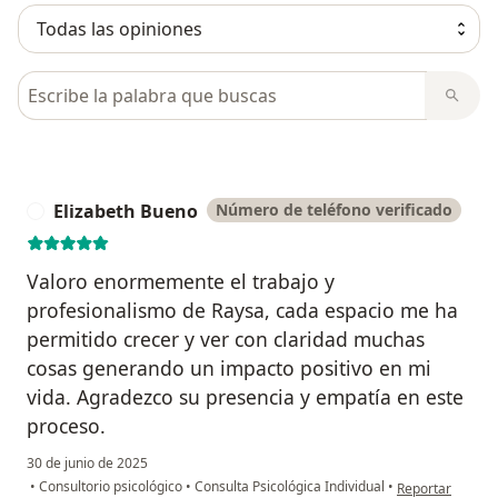
Busca en opiniones
Elizabeth Bueno
Número de teléfono verificado
E
Valoro enormemente el trabajo y
profesionalismo de Raysa, cada espacio me ha
permitido crecer y ver con claridad muchas
cosas generando un impacto positivo en mi
vida. Agradezco su presencia y empatía en este
proceso.
30 de junio de 2025
en opinión del u
•
Consultorio psicológico
•
Consulta Psicológica Individual
•
Reportar