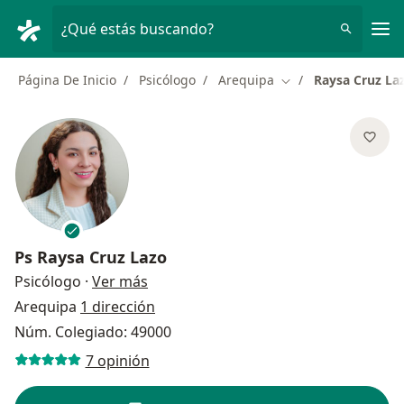
Men
¿Qué estás buscando?
Página De Inicio
Psicólogo
Arequipa
Raysa Cruz La
Cambiar de ciudad
Ps
Raysa Cruz Lazo
sobre las especializaciones
Psicólogo
·
Ver más
Arequipa
1 dirección
Núm. Colegiado: 49000
7 opinión