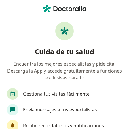
Men
Ansiedad • Arequipa, Arequipa
Filtros
• 1
Seguro
Mapa
Especialistas en Ansiedad en Arequipa
Cuida de tu salud
Encuentra los mejores especialistas y pide cita.
¿Qué especialidad estás buscando?
Descarga la App y accede gratuitamente a funciones
Psicólogo
Psiquiatra
exclusivas para ti:
Gestiona tus visitas fácilmente
Envía mensajes a tus especialistas
Recibe recordatorios y notificaciones