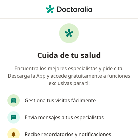
Men
Psicólogo • Yanahuara, Arequipa
Filtros
Mapa
Psicólogos en Yanahuara
Cuida de tu salud
Encuentra los mejores especialistas y pide cita.
Descarga la App y accede gratuitamente a funciones
exclusivas para ti:
Gestiona tus visitas fácilmente
Ps Jaime Enrique Valdivia Cateriano
Envía mensajes a tus especialistas
·
Ver más
Psicólogo
122 opinión
Recibe recordatorios y notificaciones