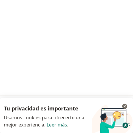
Ps Maximiliano Steneri
·
Ver más
Psicólogo
77 opinión
Consulta online
desde s/ 120
Este especialista no ofrece reserva de cita en línea en esta dirección.
Tu privacidad es importante
Ir a la app
Solicita una cita
Usamos cookies para ofrecerte una
mejor experiencia.
Leer más
.
Continuar en el navegador