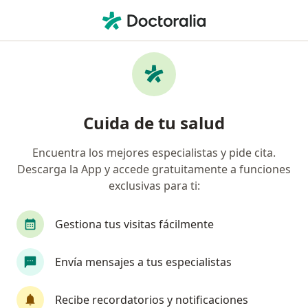
Men
Trastorno De Hiperactividad Y Déficit De Atención Tdah • Arequipa, Arequipa
Filtros
• 1
Seguro
Mapa
Especialistas en Trastorno de hiperactividad
Cuida de tu salud
y déficit de atención (TDAH) en Arequipa
Encuentra los mejores especialistas y pide cita.
Descarga la App y accede gratuitamente a funciones
¿Qué especialidad estás buscando?
exclusivas para ti:
Psicólogo
Psiquiatra
Neurólogo
Pedi
Gestiona tus visitas fácilmente
Envía mensajes a tus especialistas
Recibe recordatorios y notificaciones