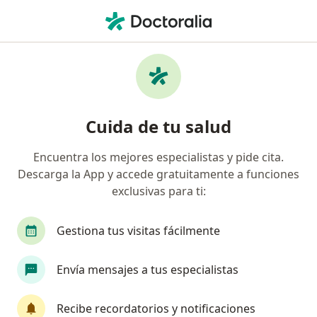
Men
Estrés • Arequipa, Arequipa
Filtros
• 1
Seguro
Mapa
Especialistas en Estrés en Arequipa
Cuida de tu salud
Encuentra los mejores especialistas y pide cita.
¿Qué especialidad estás buscando?
Descarga la App y accede gratuitamente a funciones
Psicólogo
Cardiólogo
Terapeuta complem
exclusivas para ti:
Gestiona tus visitas fácilmente
Envía mensajes a tus especialistas
Recibe recordatorios y notificaciones