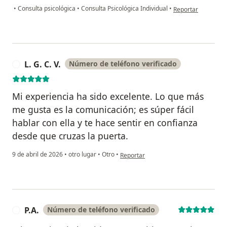
en opinión del usua
•
Consulta psicológica
•
Consulta Psicológica Individual
•
Reportar
L. G. C. V.
Número de teléfono verificado
L
Mi experiencia ha sido excelente. Lo que más
me gusta es la comunicación; es súper fácil
hablar con ella y te hace sentir en confianza
desde que cruzas la puerta.
en opinión del usuario L. G. C. V.
9 de abril de 2026
•
otro lugar
•
Otro
•
Reportar
P.A.
Número de teléfono verificado
P