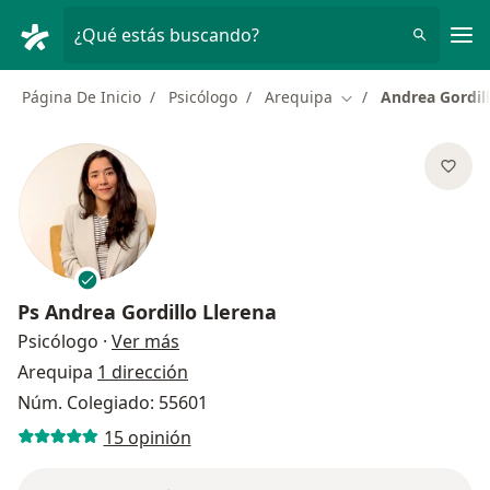
Men
¿Qué estás buscando?
Página De Inicio
Psicólogo
Arequipa
Andrea Gordill
Cambiar de ciudad
Ps
Andrea Gordillo Llerena
sobre las especializaciones
Psicólogo
·
Ver más
Arequipa
1 dirección
Núm. Colegiado: 55601
15 opinión