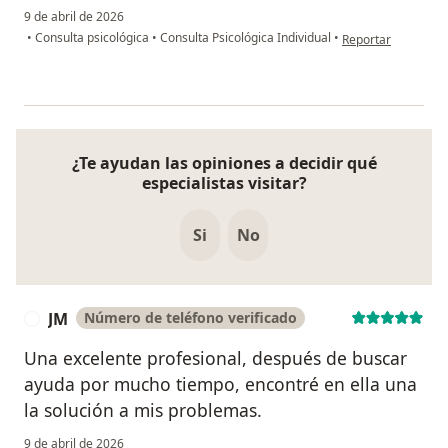
9 de abril de 2026
en opinión del usua
•
Consulta psicológica
•
Consulta Psicológica Individual
•
Reportar
¿Te ayudan las opiniones a decidir qué
especialistas visitar?
Si
No
JM
Número de teléfono verificado
J
Una excelente profesional, después de buscar
ayuda por mucho tiempo, encontré en ella una
la solución a mis problemas.
9 de abril de 2026