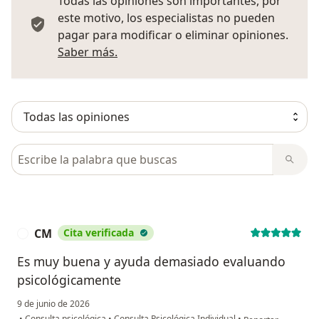
Todas las opiniones son importantes, por
este motivo, los especialistas no pueden
pagar para modificar o eliminar opiniones.
Más información sobre opiniones
Saber más.
Busca en opiniones
CM
Cita verificada
C
Es muy buena y ayuda demasiado evaluando
psicológicamente
9 de junio de 2026
en opinión del usu
•
Consulta psicológica
•
Consulta Psicológica Individual
•