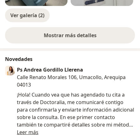
Ver galería (2)
Mostrar más detalles
sobre la experiencia
Novedades
Ps Andrea Gordillo Llerena
Calle Renato Morales 106, Umacollo, Arequipa
04013
¡Hola! Cuando vea que has agendado tu cita a
través de Doctoralia, me comunicaré contigo
para confirmarla y enviarte información adicional
sobre la consulta. En ese primer contacto
también te compartiré detalles sobre mi método
de trabajo y la dinámica de las sesiones, para que
Leer más
cuentes con toda la orientación necesaria antes