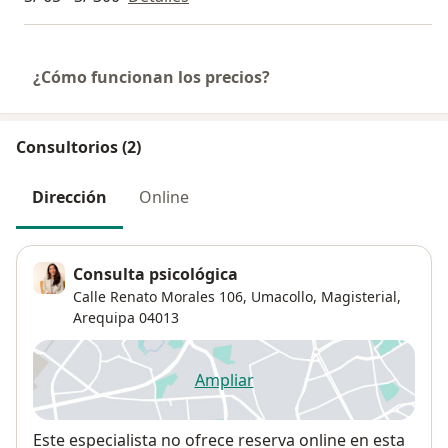
¿Cómo funcionan los precios?
Consultorios (2)
Dirección
Online
Consulta psicológica
Calle Renato Morales 106, Umacollo,
Magisterial
,
Arequipa
04013
Ampliar
se abre en una nueva pestañ
Disponibilidad
Este especialista no ofrece reserva online en esta