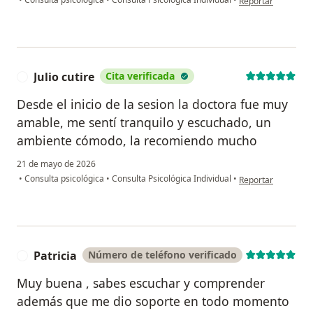
Reportar
Julio cutire
Cita verificada
J
Desde el inicio de la sesion la doctora fue muy
amable, me sentí tranquilo y escuchado, un
ambiente cómodo, la recomiendo mucho
21 de mayo de 2026
en opinión del usuar
•
Consulta psicológica
•
Consulta Psicológica Individual
•
Reportar
Patricia
Número de teléfono verificado
P
Muy buena , sabes escuchar y comprender
además que me dio soporte en todo momento