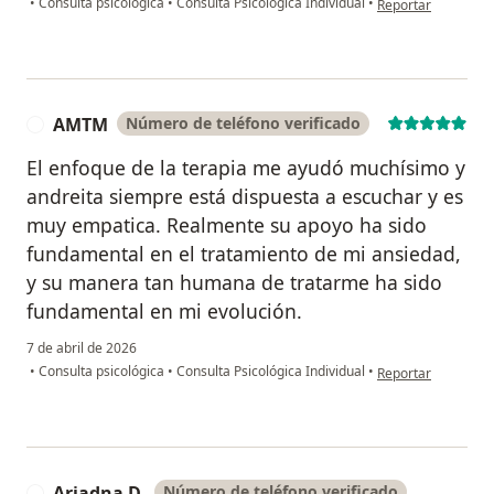
•
Consulta psicológica
•
Consulta Psicológica Individual
•
Reportar
AMTM
Número de teléfono verificado
A
El enfoque de la terapia me ayudó muchísimo y
andreita siempre está dispuesta a escuchar y es
muy empatica. Realmente su apoyo ha sido
fundamental en el tratamiento de mi ansiedad,
y su manera tan humana de tratarme ha sido
fundamental en mi evolución.
7 de abril de 2026
en opinión del us
•
Consulta psicológica
•
Consulta Psicológica Individual
•
Reportar
Ariadna D.
Número de teléfono verificado
A