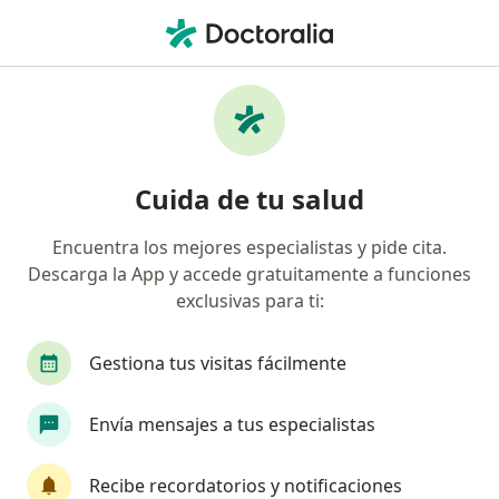
Men
Comportamiento Suicida • Arequipa, Arequipa
Filtros
• 1
Mapa
Especialistas en Comportamiento suicida en
Cuida de tu salud
Arequipa
Encuentra los mejores especialistas y pide cita.
Descarga la App y accede gratuitamente a funciones
¿Qué especialidad estás buscando?
exclusivas para ti:
Psicólogo
Gestiona tus visitas fácilmente
Envía mensajes a tus especialistas
Recibe recordatorios y notificaciones