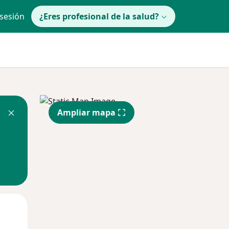
 sesión
¿Eres profesional de la salud?
Ampliar mapa
Mié
Jue
Vie
12 Ago
13 Ago
14 Ago