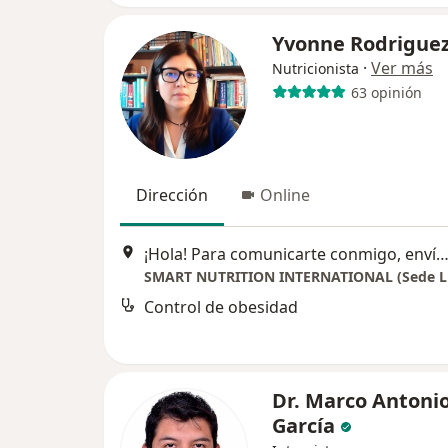
Yvonne Rodrigue
·
Ver más
Nutricionista
63 opinión
Dirección
Online
¡Hola! Para comunicarte conmigo, envía un WhatsApp o un correo electrónico desde mi sitio web, especificando el motivo de tu consulta. ¡Estaré encantado de a
SMART NUTRITION INTERNATIONAL (Sede L
Control de obesidad
Dr. Marco Antoni
García