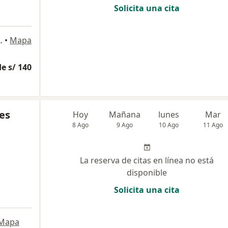
Solicita una cita
 899, Pueblo Libre
•
Mapa
e s/ 140
es
Hoy
Mañana
lunes
Mar
8 Ago
9 Ago
10 Ago
11 Ago
La reserva de citas en línea no está
disponible
Solicita una cita
Mapa