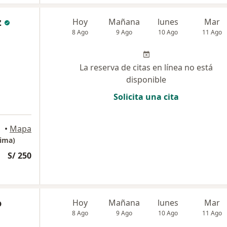
z
Hoy
Mañana
lunes
Mar
8 Ago
9 Ago
10 Ago
11 Ago
La reserva de citas en línea no está
disponible
Solicita una cita
yudarte!, Lima
•
Mapa
ima)
S/ 250
o
Hoy
Mañana
lunes
Mar
8 Ago
9 Ago
10 Ago
11 Ago