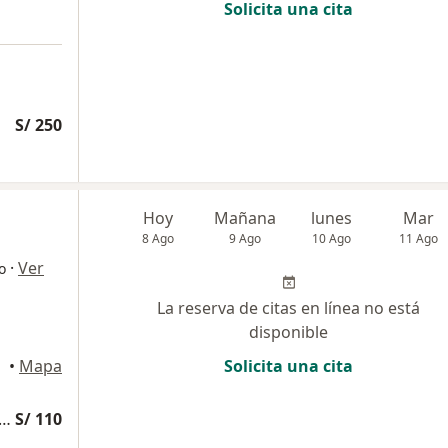
Solicita una cita
S/ 250
Hoy
Mañana
lunes
Mar
8 Ago
9 Ago
10 Ago
11 Ago
·
Ver
o
La reserva de citas en línea no está
disponible
•
Mapa
Solicita una cita
edicina Complementaria y terapias alternativas
S/ 110