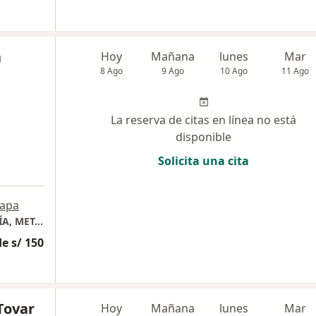
n
Hoy
Mañana
lunes
Mar
8 Ago
9 Ago
10 Ago
11 Ago
La reserva de citas en línea no está
disponible
Solicita una cita
apa
CONSULTORIO MÉDICO DE ENDOCRINOLOGÍA, METABOLISMO Y DIABETES
e s/ 150
Tovar
Hoy
Mañana
lunes
Mar