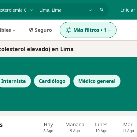
dad, enfermedad o nombre
p. ej. Lima
Iniciar
ibles
Seguro
Más filtros
•
1
colesterol elevado) en Lima
Internista
Cardiólogo
Médico general
s
Hoy
Mañana
lunes
Mar
8 Ago
9 Ago
10 Ago
11 Ago