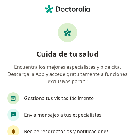
Men
Arritmias Cardiacas • Lima, Lima
Filtros
• 1
Seguro
Mapa
Especialistas en Arritmias cardiacas en Lima
Cuida de tu salud
Encuentra los mejores especialistas y pide cita.
¿Qué especialidad estás buscando?
Descarga la App y accede gratuitamente a funciones
Cardiólogo
Pediatra
Cirujano cardiovascu
exclusivas para ti:
Gestiona tus visitas fácilmente
Envía mensajes a tus especialistas
Recibe recordatorios y notificaciones