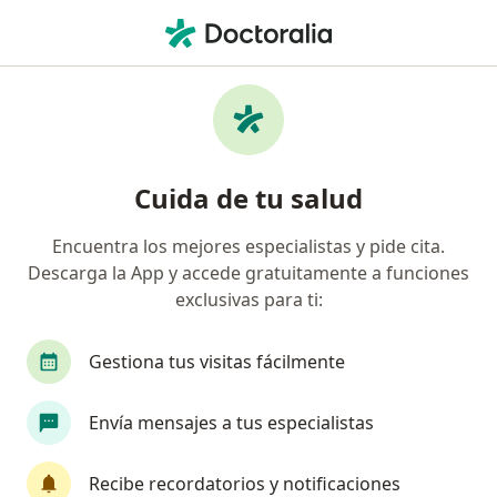
Men
Trombosis • Lima, Lima
Filtros
• 1
Seguro
Mapa
Especialistas en Trombosis en Lima
Cuida de tu salud
Encuentra los mejores especialistas y pide cita.
¿Qué especialidad estás buscando?
Descarga la App y accede gratuitamente a funciones
Cardiólogo
Hematólogo
Cirujano cardiova
exclusivas para ti:
Gestiona tus visitas fácilmente
Envía mensajes a tus especialistas
Recibe recordatorios y notificaciones