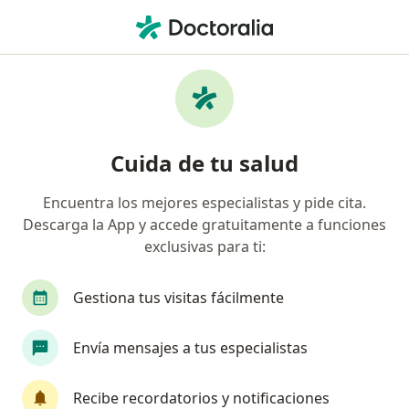
Men
Miocardiopatías • Lima, Lima
Filtros
• 1
Seguro
Mapa
Especialistas en Miocardiopatías en Lima
Cuida de tu salud
Encuentra los mejores especialistas y pide cita.
¿Qué especialidad estás buscando?
Descarga la App y accede gratuitamente a funciones
Cardiólogo
Pediatra
Cirujano cardiovascu
exclusivas para ti:
Gestiona tus visitas fácilmente
Envía mensajes a tus especialistas
Recibe recordatorios y notificaciones