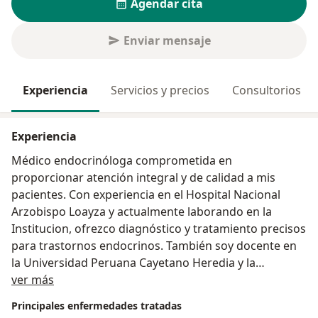
Agendar cita
Enviar mensaje
Experiencia
Servicios y precios
Consultorios
Experiencia
Médico endocrinóloga comprometida en
proporcionar atención integral y de calidad a mis
pacientes. Con experiencia en el Hospital Nacional
Arzobispo Loayza y actualmente laborando en la
Institucion, ofrezco diagnóstico y tratamiento precisos
para trastornos endocrinos. También soy docente en
la Universidad Peruana Cayetano Heredia y la
Acerca de mí
Universidad de San Martín de Porres.
ver más
Me mantengo actualizada en los avances científicos
Principales enfermedades tratadas
más recientes a través de cursos internacionales y