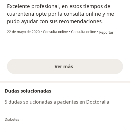
Excelente profesional, en estos tiempos de
cuarentena opte por la consulta online y me
pudo ayudar con sus recomendaciones.
en opinión del usu
22 de mayo de 2020
•
Consulta online
•
Consulta online
•
Reportar
Ver más
opiniones anteriores
Dudas solucionadas
5 dudas solucionadas a pacientes en Doctoralia
Diabetes