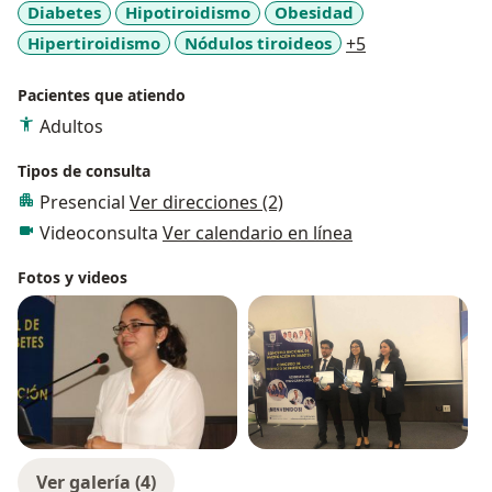
Diabetes
Hipotiroidismo
Obesidad
continuo enriqueciendo mis conocimientos en el
a11y_sr_more_
Hipertiroidismo
Nódulos tiroideos
+5
campo de la endocrinología. Estoy aquí para aclarar
todas tus dudas y brindarte una atención
Pacientes que atiendo
especializada basada en la evidencia científica más
actualizada.
Adultos
Tipos de consulta
Presencial
Ver direcciones (2)
Videoconsulta
Ver calendario en línea
Fotos y videos
Ver galería (4)