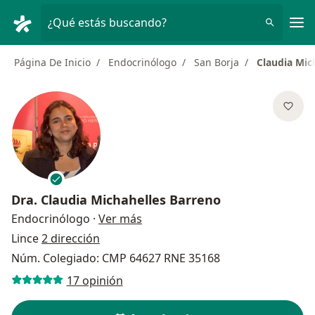
Men
¿Qué estás buscando?
Página De Inicio
Endocrinólogo
San Borja
Claudia Mic
Dra.
Claudia Michahelles Barreno
sobre las especializaciones
Endocrinólogo
·
Ver más
Lince
2 dirección
Núm. Colegiado: CMP 64627 RNE 35168
17 opinión