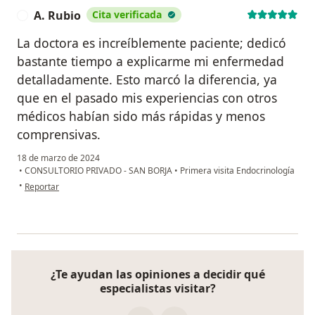
A. Rubio
Cita verificada
A
La doctora es increíblemente paciente; dedicó
bastante tiempo a explicarme mi enfermedad
detalladamente. Esto marcó la diferencia, ya
que en el pasado mis experiencias con otros
médicos habían sido más rápidas y menos
comprensivas.
18 de marzo de 2024
•
CONSULTORIO PRIVADO - SAN BORJA
•
Primera visita Endocrinología
en opinión del usuario A. Rubio
•
Reportar
¿Te ayudan las opiniones a decidir qué
especialistas visitar?