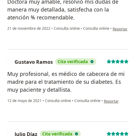
Doctora muy amable, resolvió mis dudas de
manera muy detallada, satisfecha con la
atención % recomendable.
en opinión del
21 de noviembre de 2022
•
Consulta online
•
Consulta online
•
Reportar
Gustavo Ramos
Cita verificada
G
Muy profesional, es médico de cabecera de mi
madre para el tratamiento de su diabetes. Es
muy paciente y detallista.
en opinión del usu
12 de mayo de 2021
•
Consulta online
•
Consulta online
•
Reportar
Julio Díaz
Cita verificada
J