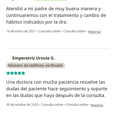
Atendió a mi padre de muy buena manera y
continuaremos con el tratamiento y cambio de
hábitos indicados por la dra.
en opinión del usua
14 de enero de 2021
•
Consulta online
•
Consulta online
•
Reportar
Emperatriz Ursula G.
E
Número de teléfono verificado
Una doctora con mucha paciencia resuelve las
dudas del paciente hace seguimiento y soporte
en las dudas que haya después de la consulta.
en opinión del u
30 de octubre de 2020
•
Consulta online
•
Consulta online
•
Reportar