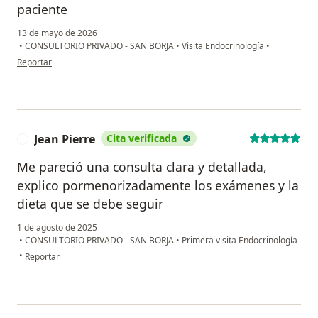
paciente
13 de mayo de 2026
•
CONSULTORIO PRIVADO - SAN BORJA
•
Visita Endocrinología
•
en opinión del usuario Sofia
Reportar
Jean Pierre
Cita verificada
J
Me pareció una consulta clara y detallada,
explico pormenorizadamente los exámenes y la
dieta que se debe seguir
1 de agosto de 2025
•
CONSULTORIO PRIVADO - SAN BORJA
•
Primera visita Endocrinología
en opinión del usuario Jean Pierre
•
Reportar