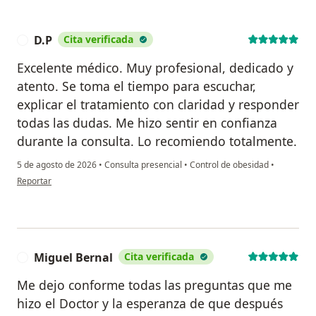
D.P
Cita verificada
D
Excelente médico. Muy profesional, dedicado y
atento. Se toma el tiempo para escuchar,
explicar el tratamiento con claridad y responder
todas las dudas. Me hizo sentir en confianza
durante la consulta. Lo recomiendo totalmente.
5 de agosto de 2026
•
Consulta presencial
•
Control de obesidad
•
en opinión del usuario D.P
Reportar
Miguel Bernal
Cita verificada
M
Me dejo conforme todas las preguntas que me
hizo el Doctor y la esperanza de que después