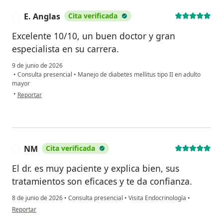
E. Anglas
Cita verificada
E
Excelente 10/10, un buen doctor y gran
especialista en su carrera.
9 de junio de 2026
•
Consulta presencial
•
Manejo de diabetes mellitus tipo II en adulto
mayor
en opinión del usuario E. Anglas
•
Reportar
NM
Cita verificada
N
El dr. es muy paciente y explica bien, sus
tratamientos son eficaces y te da confianza.
8 de junio de 2026
•
Consulta presencial
•
Visita Endocrinología
•
en opinión del usuario NM
Reportar