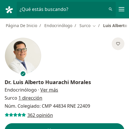
Men
¿Qué estás buscando?
Página De Inicio
Endocrinólogo
Surco
Luis Alberto
Cambiar de ciudad
Dr.
Luis Alberto Huarachi Morales
sobre las especializaciones
Endocrinólogo
·
Ver más
Surco
1 dirección
Núm. Colegiado: CMP 44834 RNE 22409
362 opinión