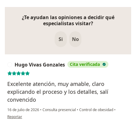
¿Te ayudan las opiniones a decidir qué
especialistas visitar?
Si
No
Hugo Vivas Gonzales
Cita verificada
H
Excelente atención, muy amable, claro
explicando el proceso y los detalles, salí
convencido
16 de julio de 2026
•
Consulta presencial
•
Control de obesidad
•
en opinión del usuario Hugo Vivas Gonzales
Reportar