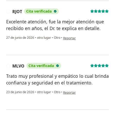
RJOT
Cita verificada
R
Excelente atención, fue la mejor atención que
recibido en años, el Dr. te explica en detalle.
en opinión del usuario RJOT
27 de junio de 2026
•
otro lugar
•
Otro
•
Reportar
MLVO
Cita verificada
M
Trato muy profesional y empático lo cual brinda
confianza y seguridad en el tratamiento.
en opinión del usuario MLVO
23 de junio de 2026
•
otro lugar
•
Otro
•
Reportar