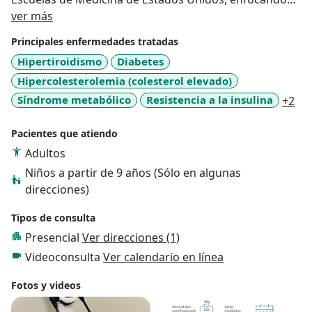
Acerca de mí
en Diabetes, Enfermedad Tiroidea y Obesidad.
ver más
Principales enfermedades tratadas
Hipertiroidismo
Diabetes
Hipercolesterolemia (colesterol elevado)
a11
Síndrome metabólico
Resistencia a la insulina
+2
Pacientes que atiendo
Adultos
Niños a partir de 9 años (Sólo en algunas
direcciones)
Tipos de consulta
Presencial
Ver direcciones (1)
Videoconsulta
Ver calendario en línea
Fotos y videos