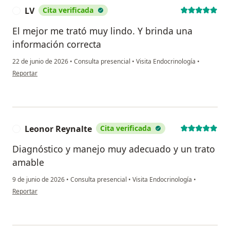
LV
Cita verificada
L
El mejor me trató muy lindo. Y brinda una
información correcta
22 de junio de 2026
•
Consulta presencial
•
Visita Endocrinología
•
en opinión del usuario LV
Reportar
Leonor Reynalte
Cita verificada
L
Diagnóstico y manejo muy adecuado y un trato
amable
9 de junio de 2026
•
Consulta presencial
•
Visita Endocrinología
•
en opinión del usuario Leonor Reynalte
Reportar