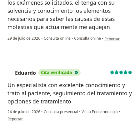
los exámenes solicitados, el tenga con su
solvencia y conocimiento los elementos
necesarios para saber las causas de estas
molestias que actualmente me aquejan
en opinión del usuar
29 de julio de 2026
•
Consulta online
•
Consulta online
•
Reportar
Eduardo
Cita verificada
E
Un especialista con excelente conocimiento y
trato al paciente, seguimiento del tratamiento y
opciones de tratamiento
24 de julio de 2026
•
Consulta presencial
•
Visita Endocrinología
•
en opinión del usuario Eduardo
Reportar