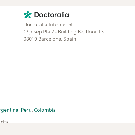
Contacto
Doctoralia - Página de inicio
Doctoralia Internet SL
C/ Josep Pla 2 - Building B2, floor 13
08019 Barcelona, Spain
estaña
 nueva pestaña
n una nueva pestaña
 abre en una nueva pestaña
se abre en una nueva pestaña
se abre en una nueva pestaña
se abre en una nueva pestaña
rgentina
,
Perú
,
Colombia
cita