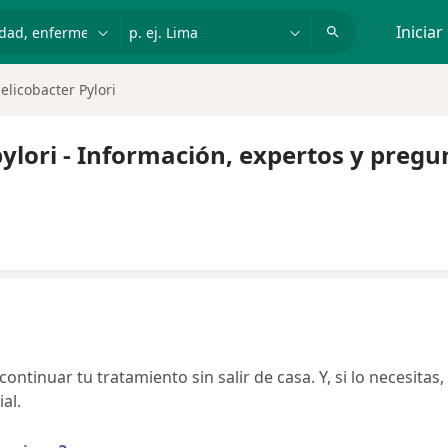
dad, enfermedad o nombre
p. ej. Lima
Iniciar
Helicobacter Pylori
pylori - Información, expertos y preg
ntinuar tu tratamiento sin salir de casa. Y, si lo necesitas,
al.