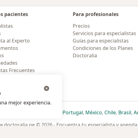
os pacientes
Para profesionales
listas
Precios
s
Servicios para especialistas
ta al Experto
Guías para especialistas
amentos
Condiciones de los Planes
os
Doctoralia
medades
tas Frecuentes
ión para celular
e
na mejor experiencia.
ueva pestaña
en una nueva pestaña
e abre en una nueva pestaña
se abre en una nueva pestaña
se abre en una nueva pestaña
se abre en una nueva pestaña
se abre en una nueva p
se abre en una
se abre e
se
Italia
,
Deutschland
,
Česko
,
Portugal
,
México
,
Chile
,
Brasil
,
A
.doctoralia.pe © 2026 - Encuentra tu especialista y agenda 