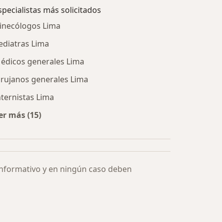
specialistas más solicitados
inecólogos Lima
ediatras Lima
édicos generales Lima
irujanos generales Lima
nternistas Lima
er más (15)
Más en esta categoría: Especialistas más solicitados
informativo y en ningún caso deben