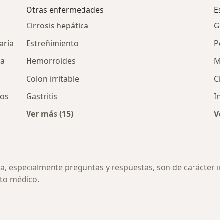
Otras enfermedades
E
Cirrosis hepática
G
aría
Estreñimiento
P
pa
Hemorroides
M
Colon irritable
C
vos
Gastritis
I
Ver más (15)
V
 Helicobacter Pylori por ciudad
Más en esta categoría: Otras enfermedades
ia, especialmente preguntas y respuestas, son de carácter 
to médico.