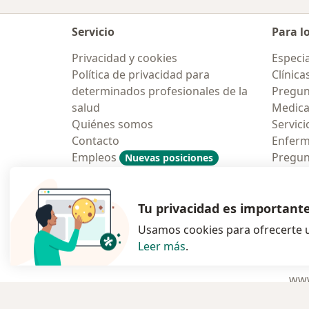
Servicio
Para l
Privacidad y cookies
Especia
Política de privacidad para
Clínica
determinados profesionales de la
Pregun
salud
Medic
Quiénes somos
Servici
Contacto
Enfer
Empleos
Pregun
Nuevas posiciones
Condiciones Generales de
Aplicac
Contratación
Tu privacidad es important
Usamos cookies para ofrecerte u
Leer más
.
se abre en una n
se abre 
s
Polska
,
Türkiye
,
España
,
www