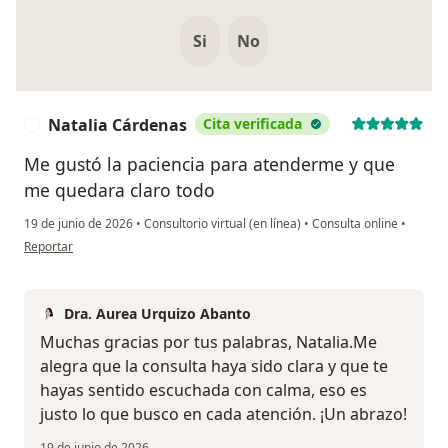
Si
No
Natalia Cárdenas
Cita verificada
N
Me gustó la paciencia para atenderme y que
me quedara claro todo
19 de junio de 2026
•
Consultorio virtual (en línea)
•
Consulta online
•
en opinión del usuario Natalia Cárdenas
Reportar
Dra. Aurea Urquizo Abanto
Muchas gracias por tus palabras, Natalia.Me
alegra que la consulta haya sido clara y que te
hayas sentido escuchada con calma, eso es
justo lo que busco en cada atención. ¡Un abrazo!
19 de junio de 2026