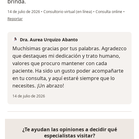
brinda.
14 de julio de 2026
•
Consultorio virtual (en línea)
•
Consulta online
•
en opinión del usuario G.L
Reportar
Dra. Aurea Urquizo Abanto
Muchísimas gracias por tus palabras. Agradezco
que destaques mi dedicación y trato humano,
valores que procuro mantener con cada
paciente. Ha sido un gusto poder acompañarte
en tu consulta, y aquí estaré siempre que lo
necesites. ¡Un abrazo!
14 de julio de 2026
¿Te ayudan las opiniones a decidir qué
especialistas visitar?