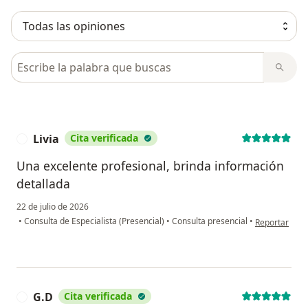
Busca en opiniones
Livia
Cita verificada
L
Una excelente profesional, brinda información
detallada
22 de julio de 2026
en opinión del
•
Consulta de Especialista (Presencial)
•
Consulta presencial
•
Reportar
G.D
Cita verificada
G