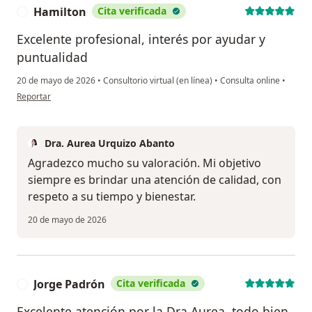
Hamilton
Cita verificada
H
Excelente profesional, interés por ayudar y
puntualidad
20 de mayo de 2026
•
Consultorio virtual (en línea)
•
Consulta online
•
en opinión del usuario Hamilton
Reportar
Dra. Aurea Urquizo Abanto
Agradezco mucho su valoración. Mi objetivo
siempre es brindar una atención de calidad, con
respeto a su tiempo y bienestar.
20 de mayo de 2026
Jorge Padrón
Cita verificada
J
Excelente atención por la Dra Aurea, todo bien