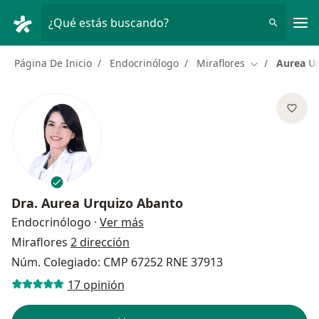
Men
¿Qué estás buscando?
Página De Inicio
Endocrinólogo
Miraflores
Aurea U
Cambiar de ci
Dra.
Aurea Urquizo Abanto
sobre las especializaciones
Endocrinólogo
·
Ver más
Miraflores
2 dirección
Núm. Colegiado: CMP 67252 RNE 37913
17 opinión