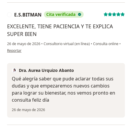
E.S.BITMAN
Cita verificada
E
EXCELENTE, TIENE PACIENCIA Y TE EXPLICA
SUPER BIEN
26 de mayo de 2026
•
Consultorio virtual (en línea)
•
Consulta online
•
en opinión del usuario E.S.BITMAN
Reportar
Dra. Aurea Urquizo Abanto
Qué alegría saber que pude aclarar todas sus
dudas y que empezaremos nuevos cambios
para lograr su bienestar, nos vemos pronto en
consulta feliz día
26 de mayo de 2026