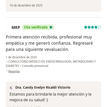
16 de diciembre de 2025
MRP
Cita verificada
M
Primera atención recibida, profesional muy
empática y me generó confianza. Regresaré
para una siguiente vevaluación.
1 de diciembre de 2025
•
CONSULTORIO MÉDICO DE ENDOCRINOLOGÍA, METABOLISMO Y
DIABETES
•
Consulta presencial
en opinión del usuario MRP
•
Reportar
Dra. Candy Evelyn Ricaldi Victorio
Estamos para brindarle la mejor atención y la
mejora de su salud! :)