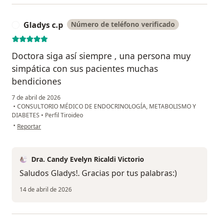
Gladys c.p
Número de teléfono verificado
G
Doctora siga así siempre , una persona muy
simpática con sus pacientes muchas
bendiciones
7 de abril de 2026
•
CONSULTORIO MÉDICO DE ENDOCRINOLOGÍA, METABOLISMO Y
DIABETES
•
Perfil Tiroideo
en opinión del usuario Gladys c.p
•
Reportar
Dra. Candy Evelyn Ricaldi Victorio
Saludos Gladys!. Gracias por tus palabras:)
14 de abril de 2026