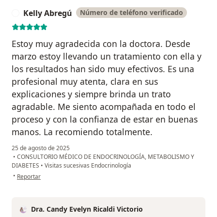
Kelly Abregú
Número de teléfono verificado
K
Estoy muy agradecida con la doctora. Desde
marzo estoy llevando un tratamiento con ella y
los resultados han sido muy efectivos. Es una
profesional muy atenta, clara en sus
explicaciones y siempre brinda un trato
agradable. Me siento acompañada en todo el
proceso y con la confianza de estar en buenas
manos. La recomiendo totalmente.
25 de agosto de 2025
•
CONSULTORIO MÉDICO DE ENDOCRINOLOGÍA, METABOLISMO Y
DIABETES
•
Visitas sucesivas Endocrinología
en opinión del usuario Kelly Abregú
•
Reportar
Dra. Candy Evelyn Ricaldi Victorio