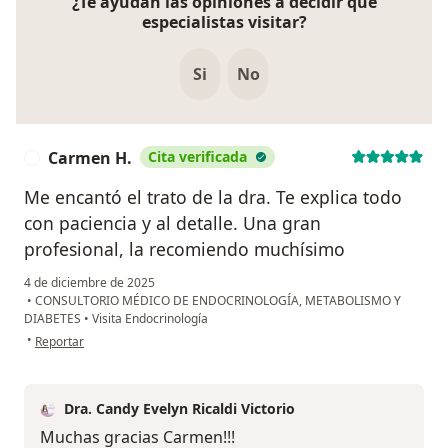
¿Te ayudan las opiniones a decidir qué
especialistas visitar?
Si
No
Carmen H.
Cita verificada
C
Me encantó el trato de la dra. Te explica todo
con paciencia y al detalle. Una gran
profesional, la recomiendo muchísimo
4 de diciembre de 2025
•
CONSULTORIO MÉDICO DE ENDOCRINOLOGÍA, METABOLISMO Y
DIABETES
•
Visita Endocrinología
en opinión del usuario Carmen H.
•
Reportar
Dra. Candy Evelyn Ricaldi Victorio
Muchas gracias Carmen!!!