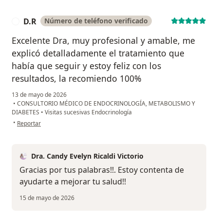
D.R
Número de teléfono verificado
D
Excelente Dra, muy profesional y amable, me
explicó detalladamente el tratamiento que
había que seguir y estoy feliz con los
resultados, la recomiendo 100%
13 de mayo de 2026
•
CONSULTORIO MÉDICO DE ENDOCRINOLOGÍA, METABOLISMO Y
DIABETES
•
Visitas sucesivas Endocrinología
en opinión del usuario D.R
•
Reportar
Dra. Candy Evelyn Ricaldi Victorio
Gracias por tus palabras!!. Estoy contenta de
ayudarte a mejorar tu salud!!
15 de mayo de 2026