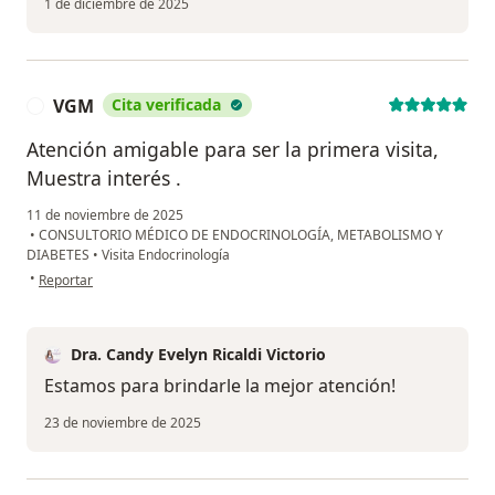
1 de diciembre de 2025
VGM
Cita verificada
V
Atención amigable para ser la primera visita,
Muestra interés .
11 de noviembre de 2025
•
CONSULTORIO MÉDICO DE ENDOCRINOLOGÍA, METABOLISMO Y
DIABETES
•
Visita Endocrinología
en opinión del usuario VGM
•
Reportar
Dra. Candy Evelyn Ricaldi Victorio
Estamos para brindarle la mejor atención!
23 de noviembre de 2025