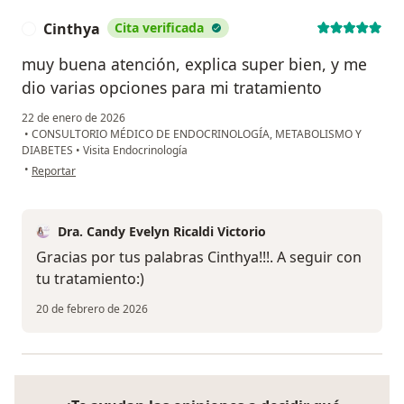
Cinthya
Cita verificada
C
muy buena atención, explica super bien, y me
dio varias opciones para mi tratamiento
22 de enero de 2026
•
CONSULTORIO MÉDICO DE ENDOCRINOLOGÍA, METABOLISMO Y
DIABETES
•
Visita Endocrinología
en opinión del usuario Cinthya
•
Reportar
Dra. Candy Evelyn Ricaldi Victorio
Gracias por tus palabras Cinthya!!!. A seguir con
tu tratamiento:)
20 de febrero de 2026