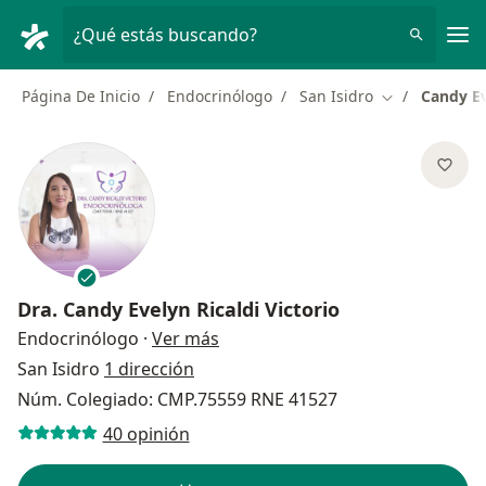
Men
¿Qué estás buscando?
Página De Inicio
Endocrinólogo
San Isidro
Candy Ev
Cambiar de ci
Dra.
Candy Evelyn Ricaldi Victorio
sobre las especializaciones
Endocrinólogo
·
Ver más
San Isidro
1 dirección
Núm. Colegiado: CMP.75559 RNE 41527
40 opinión