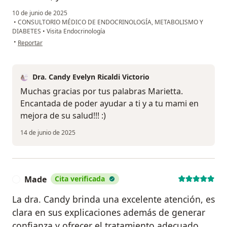
10 de junio de 2025
•
CONSULTORIO MÉDICO DE ENDOCRINOLOGÍA, METABOLISMO Y
DIABETES
•
Visita Endocrinología
en opinión del usuario Marietta Acosta
•
Reportar
Dra. Candy Evelyn Ricaldi Victorio
Muchas gracias por tus palabras Marietta.
Encantada de poder ayudar a ti y a tu mami en
mejora de su salud!!! :)
14 de junio de 2025
Made
Cita verificada
M
La dra. Candy brinda una excelente atención, es
clara en sus explicaciones además de generar
confianza y ofrecer el tratamiento adecuado