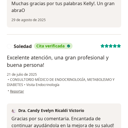
Muchas gracias por tus palabras Kelly!. Un gran
abraO
29 de agosto de 2025
Soledad
Cita verificada
S
Excelente atención, una gran profesional y
buena persona!
21 de julio de 2025
•
CONSULTORIO MÉDICO DE ENDOCRINOLOGÍA, METABOLISMO Y
DIABETES
•
Visita Endocrinología
en opinión del usuario Soledad
•
Reportar
Dra. Candy Evelyn Ricaldi Victorio
Gracias por su comentaria. Encantada de
continuar ayudándola en la mejora de su salud!