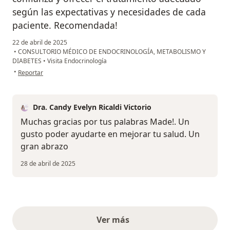
según las expectativas y necesidades de cada
paciente. Recomendada!
22 de abril de 2025
•
CONSULTORIO MÉDICO DE ENDOCRINOLOGÍA, METABOLISMO Y
DIABETES
•
Visita Endocrinología
en opinión del usuario Made
•
Reportar
Dra. Candy Evelyn Ricaldi Victorio
Muchas gracias por tus palabras Made!. Un
gusto poder ayudarte en mejorar tu salud. Un
gran abrazo
28 de abril de 2025
Ver más
opiniones anteriores