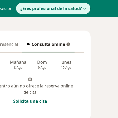
 sesión
¿Eres profesional de la salud?
presencial
Consulta online
resencial
Consulta online
Mañana
Dom
lunes
Mar
Mié
8 Ago
9 Ago
10 Ago
11 Ago
12 Ag
entro aún no ofrece la reserva online
de cita
Solicita una cita