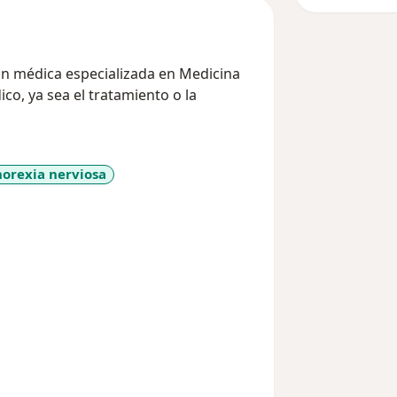
l tratamiento o la
orexia nerviosa
11y_sr_more_diseases