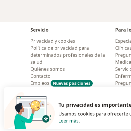
Servicio
Para l
Privacidad y cookies
Especia
Política de privacidad para
Clínica
determinados profesionales de la
Pregun
salud
Medic
Quiénes somos
Servici
Contacto
Enfer
Empleos
Pregun
Nuevas posiciones
Condiciones Generales de
Aplicac
Contratación
Tu privacidad es important
Usamos cookies para ofrecerte u
Leer más
.
se abre en una n
se abre 
s
Polska
,
Türkiye
,
España
,