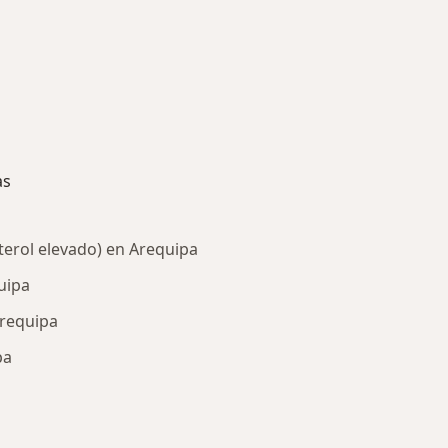
as
terol elevado) en Arequipa
uipa
Arequipa
pa
ría: Enfermedades más tratadas