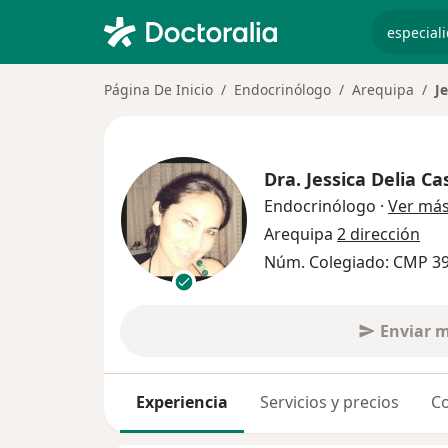
especiali
Página De Inicio
Endocrinólogo
Arequipa
J
Dra.
Jessica Delia Ca
Endocrinólogo
·
Ver má
Arequipa
2 dirección
Núm. Colegiado: CMP 3
Enviar 
Experiencia
Servicios y precios
Co