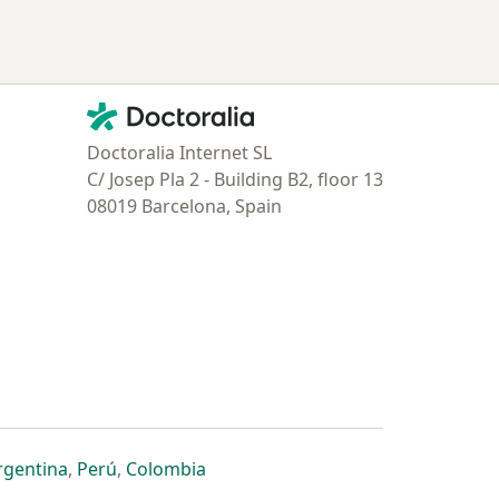
Contacto
Doctoralia - Página de inicio
Doctoralia Internet SL
C/ Josep Pla 2 - Building B2, floor 13
08019 Barcelona, Spain
estaña
 nueva pestaña
n una nueva pestaña
 abre en una nueva pestaña
se abre en una nueva pestaña
se abre en una nueva pestaña
se abre en una nueva pestaña
rgentina
,
Perú
,
Colombia