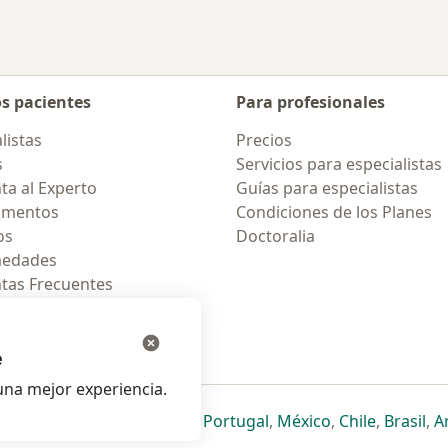
os pacientes
Para profesionales
listas
Precios
s
Servicios para especialistas
ta al Experto
Guías para especialistas
amentos
Condiciones de los Planes
os
Doctoralia
medades
tas Frecuentes
ión para celular
e
na mejor experiencia.
ueva pestaña
en una nueva pestaña
e abre en una nueva pestaña
se abre en una nueva pestaña
se abre en una nueva pestaña
se abre en una nueva pestaña
se abre en una nueva p
se abre en una
se abre e
se
Italia
,
Deutschland
,
Česko
,
Portugal
,
México
,
Chile
,
Brasil
,
A