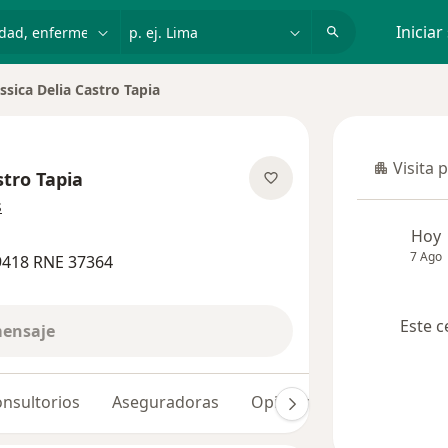
dad, enfermedad o nombre
p. ej. Lima
Iniciar
essica Delia Castro Tapia
Visita 
Visita p
stro Tapia
sobre las especializaciones
s
Hoy
7 Ago
9418 RNE 37364
Este c
mensaje
nsultorios
Aseguradoras
Opiniones