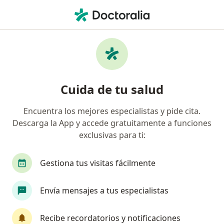
Men
Hipercolesterolemia Colesterol Elevado • Magdalena del Mar, Lima
Filtros
• 1
Seguro
Mapa
Especialistas en Hipercolesterolemia
Cuida de tu salud
(colesterol elevado) en Magdalena del Mar
Encuentra los mejores especialistas y pide cita.
Descarga la App y accede gratuitamente a funciones
¿Qué especialidad estás buscando?
exclusivas para ti:
Endocrinólogo
Nutricionista
Cardiólogo
Gestiona tus visitas fácilmente
Envía mensajes a tus especialistas
Recibe recordatorios y notificaciones