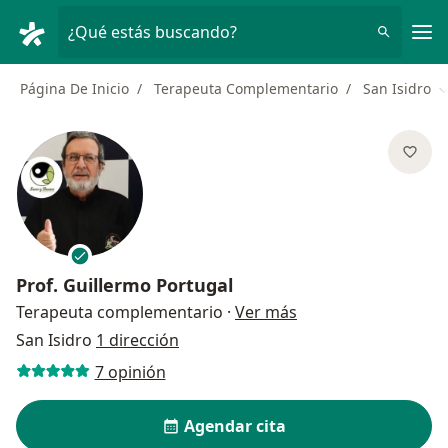
Men
¿Qué estás buscando?
Página De Inicio
Terapeuta Complementario
San Isidro
C
Prof.
Guillermo Portugal
sobre las especializ
Terapeuta complementario
·
Ver más
San Isidro
1 dirección
7 opinión
Agendar cita