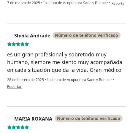
en opinión d
7 de marzo de 2025
•
Instituto de Acupuntura Sano y Bueno
•
•
Reportar
Sheila Andrade
Número de teléfono verificado
S
es un gran profesional y sobretodo muy
humano, siempre me siento muy acompañada
en cada situación que da la vida. Gran médico
28 de febrero de 2025
•
Instituto de Acupuntura Sano y Bueno
•
•
en opinión del usuario Sheila Andrade
Reportar
MARIA ROXANA
Número de teléfono verificado
M