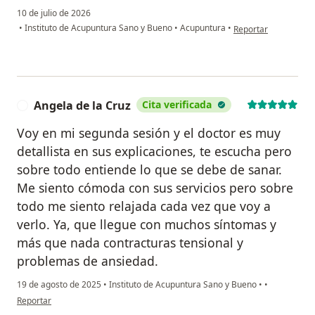
10 de julio de 2026
en opinión del usuar
•
Instituto de Acupuntura Sano y Bueno
•
Acupuntura
•
Reportar
Angela de la Cruz
Cita verificada
A
Voy en mi segunda sesión y el doctor es muy
detallista en sus explicaciones, te escucha pero
sobre todo entiende lo que se debe de sanar.
Me siento cómoda con sus servicios pero sobre
todo me siento relajada cada vez que voy a
verlo. Ya, que llegue con muchos síntomas y
más que nada contracturas tensional y
problemas de ansiedad.
19 de agosto de 2025
•
Instituto de Acupuntura Sano y Bueno
•
•
en opinión del usuario Angela de la Cruz
Reportar