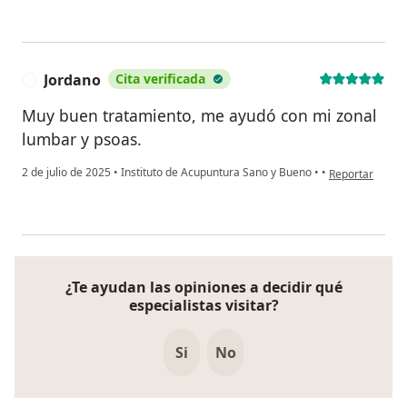
Jordano
Cita verificada
J
Muy buen tratamiento, me ayudó con mi zonal
lumbar y psoas.
en opinión del 
2 de julio de 2025
•
Instituto de Acupuntura Sano y Bueno
•
•
Reportar
¿Te ayudan las opiniones a decidir qué
especialistas visitar?
Si
No