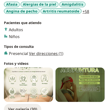
Afasia
Alergias de la piel
Amigdalitis
a11y_sr_mo
Angina de pecho
Artritis reumatoide
+58
Pacientes que atiendo
Adultos
Niños
Tipos de consulta
Presencial
Ver direcciones (1)
Fotos y videos
Ver galería (30)