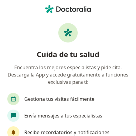
Men
Estenosis Valvular • Lima, Lima
Filtros
• 1
Seguro
Mapa
Especialistas en Estenosis valvular en Lima
Cuida de tu salud
Encuentra los mejores especialistas y pide cita.
¿Qué especialidad estás buscando?
Descarga la App y accede gratuitamente a funciones
Cardiólogo
Pediatra
Geriatra
Trauma
exclusivas para ti:
Gestiona tus visitas fácilmente
Envía mensajes a tus especialistas
Recibe recordatorios y notificaciones