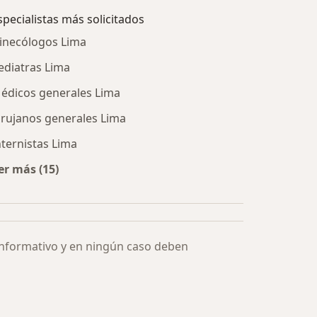
specialistas más solicitados
inecólogos Lima
ediatras Lima
édicos generales Lima
irujanos generales Lima
nternistas Lima
er más (15)
Más en esta categoría: Especialistas más solicitados
informativo y en ningún caso deben