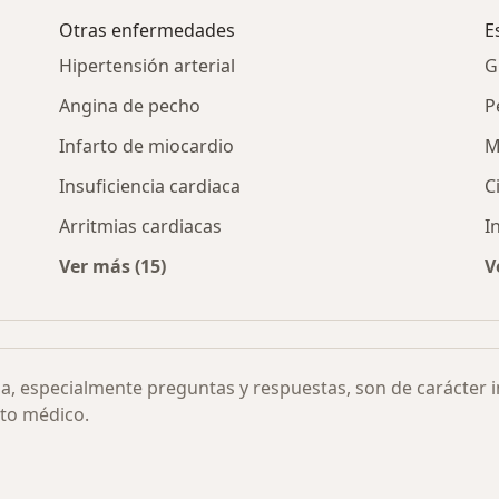
Otras enfermedades
E
Hipertensión arterial
G
Angina de pecho
P
Infarto de miocardio
M
Insuficiencia cardiaca
C
Arritmias cardiacas
I
Ver más (15)
V
s por ciudad
Más en esta categoría: Otras enfermedades
ia, especialmente preguntas y respuestas, son de carácter 
to médico.