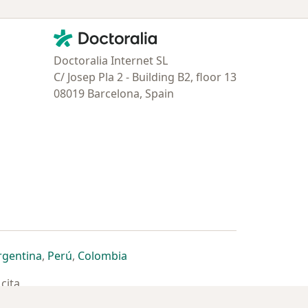
Contacto
Doctoralia - Página de inicio
Doctoralia Internet SL
C/ Josep Pla 2 - Building B2, floor 13
08019 Barcelona, Spain
estaña
 nueva pestaña
n una nueva pestaña
 abre en una nueva pestaña
se abre en una nueva pestaña
se abre en una nueva pestaña
se abre en una nueva pestaña
rgentina
,
Perú
,
Colombia
cita