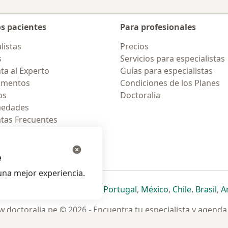
os pacientes
Para profesionales
listas
Precios
s
Servicios para especialistas
ta al Experto
Guías para especialistas
amentos
Condiciones de los Planes
os
Doctoralia
medades
tas Frecuentes
ión para celular
e
na mejor experiencia.
ueva pestaña
en una nueva pestaña
e abre en una nueva pestaña
se abre en una nueva pestaña
se abre en una nueva pestaña
se abre en una nueva pestaña
se abre en una nueva p
se abre en una
se abre e
se
Italia
,
Deutschland
,
Česko
,
Portugal
,
México
,
Chile
,
Brasil
,
A
.doctoralia.pe © 2026 - Encuentra tu especialista y agenda 