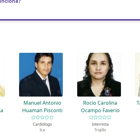
unciona?
Manuel Antonio
Rocio Carolina
T
ja
Huaman Pisconti
Ocampo Faverio
Cardiólogo
Internista
Ica
Trujillo