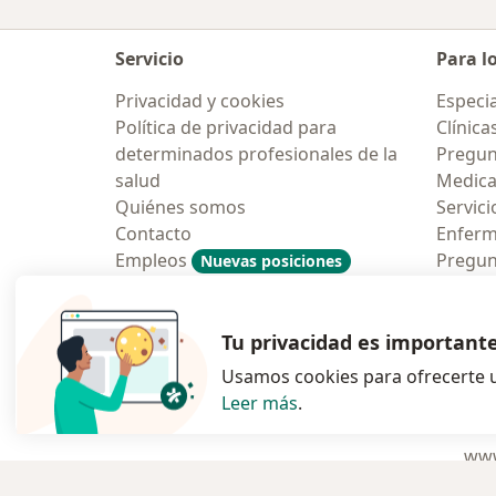
Servicio
Para l
Privacidad y cookies
Especia
Política de privacidad para
Clínica
determinados profesionales de la
Pregun
salud
Medic
Quiénes somos
Servici
Contacto
Enfer
Empleos
Pregun
Nuevas posiciones
Condiciones Generales de
Aplicac
Contratación
Tu privacidad es important
Usamos cookies para ofrecerte u
Leer más
.
se abre en una n
se abre 
s
Polska
,
Türkiye
,
España
,
www