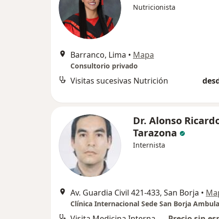
Nutricionista
Barranco, Lima
•
Mapa
Consultorio privado
Visitas sucesivas Nutrición
desd
Dr. Alonso Ricard
Tarazona
Internista
Av. Guardia Civil 421-433, San Borja
•
Ma
Clínica Internacional Sede San Borja Ambula
Visita Medicina Interna
Precio sin es