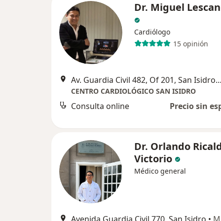
Dr. Miguel Lescan
Cardiólogo
15 opinión
Av. Guardia Civil 482, Of 201, San Isidro, S
CENTRO CARDIOLÓGICO SAN ISIDRO
Consulta online
Precio sin es
Dr. Orlando Ricald
Victorio
Médico general
Avenida Guardia Civil 770, San Isidro
•
M