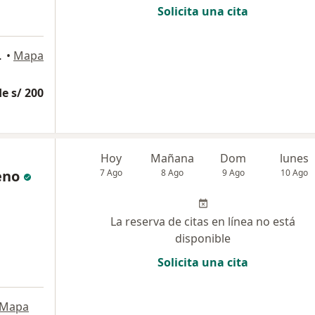
Solicita una cita
s Norte, Lima
•
Mapa
e s/ 200
Hoy
Mañana
Dom
lunes
eno
7 Ago
8 Ago
9 Ago
10 Ago
La reserva de citas en línea no está
disponible
Solicita una cita
Mapa