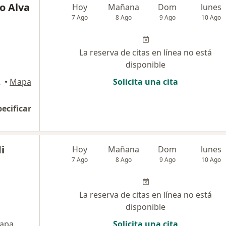
o Alva
Hoy
Mañana
Dom
lunes
7 Ago
8 Ago
9 Ago
10 Ago
La reserva de citas en línea no está
disponible
an Isidro
•
Mapa
Solicita una cita
pecificar
i
Hoy
Mañana
Dom
lunes
7 Ago
8 Ago
9 Ago
10 Ago
La reserva de citas en línea no está
disponible
apa
Solicita una cita