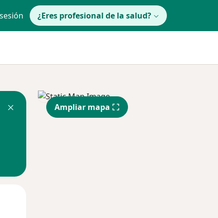
 sesión
¿Eres profesional de la salud?
Ampliar mapa
Mar
Mié
Jue
11 Ago
12 Ago
13 Ago