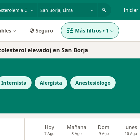
dad, enfermedad o nombre
p. ej. Lima
Iniciar
ibles
Seguro
Más filtros
•
1
colesterol elevado) en San Borja
Internista
Alergista
Anestesiólogo
n
Hoy
Mañana
Dom
lunes
7 Ago
8 Ago
9 Ago
10 Ago