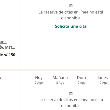
La reserva de citas en línea no está
disponible
Solicita una cita
apa
CONSULTORIO MÉDICO DE ENDOCRINOLOGÍA, METABOLISMO Y DIABETES
e s/ 150
o
Hoy
Mañana
Dom
lunes
7 Ago
8 Ago
9 Ago
10 Ago
La reserva de citas en línea no está
disponible