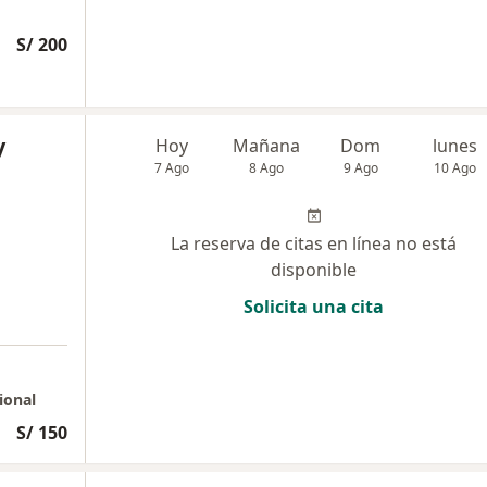
S/ 200
y
Hoy
Mañana
Dom
lunes
7 Ago
8 Ago
9 Ago
10 Ago
La reserva de citas en línea no está
disponible
Solicita una cita
ional
S/ 150