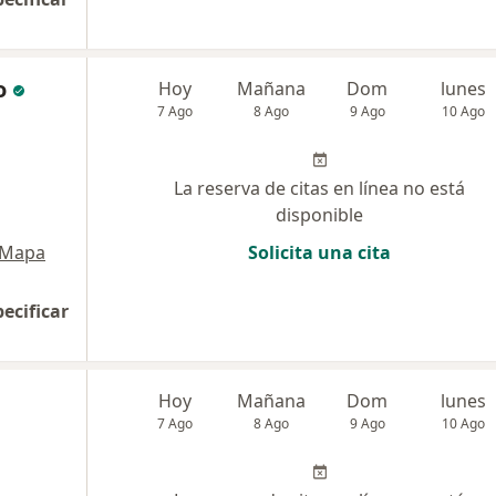
o
Hoy
Mañana
Dom
lunes
7 Ago
8 Ago
9 Ago
10 Ago
La reserva de citas en línea no está
disponible
Mapa
Solicita una cita
pecificar
Hoy
Mañana
Dom
lunes
7 Ago
8 Ago
9 Ago
10 Ago