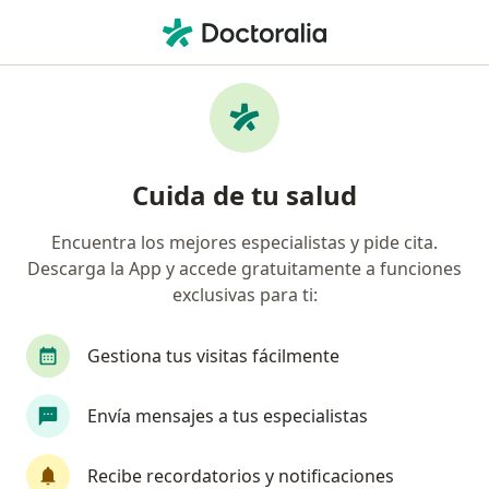
Men
Hipercolesterolemia Colesterol Elevado • Cercado de Lima, Lima
Filtros
• 1
Seguro
Mapa
Especialistas en Hipercolesterolemia
Cuida de tu salud
(colesterol elevado) en Cercado de Lima
Encuentra los mejores especialistas y pide cita.
Descarga la App y accede gratuitamente a funciones
¿Qué especialidad estás buscando?
exclusivas para ti:
Nutricionista
Internista
Cardiólogo
Gestiona tus visitas fácilmente
Envía mensajes a tus especialistas
Recibe recordatorios y notificaciones